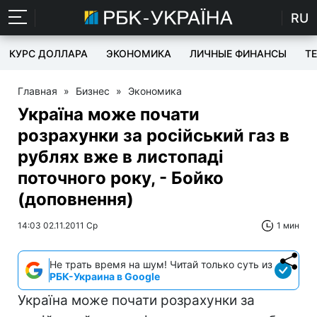
RU
КУРС ДОЛЛАРА
ЭКОНОМИКА
ЛИЧНЫЕ ФИНАНСЫ
T
Главная
»
Бизнес
»
Экономика
Україна може почати
розрахунки за російський газ в
рублях вже в листопаді
поточного року, - Бойко
(доповнення)
14:03 02.11.2011 Ср
1 мин
Не трать время на шум! Читай только суть из
РБК-Украина в Google
Україна може почати розрахунки за