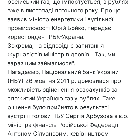
російський газ, що імпортується, в рублях
вже в листопаді поточного року. Про це
заявив міністр енергетики і вугільної
промисловості Юрій Бойко, передає
кореспондент РБК-Україна.
Зокрема, на відповідне запитання
журналістів міністр відповів: "Так, ми
зараз цим займаємося".
Нагадаємо, Національний банк України
(НБУ) 26 жовтня 2011 р. домовився про
можливість здійснення розрахунків за
спожитий Україною газ у рублях. Таке
рішення було прийнято в результаті
зустрічі голови НБУ Сергія Арбузова з в.о.
міністра фінансів Російської Федерації
Антоном Сілуановим, керівництвом