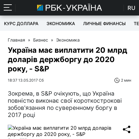
RU
КУРС ДОЛЛАРА
ЭКОНОМИКА
ЛИЧНЫЕ ФИНАНСЫ
T
Главная
»
Бизнес
»
Экономика
Україна має виплатити 20 млрд
доларів держборгу до 2020
року, - S&P
18:37 13.05.2017 Сб
2 мин
Зокрема, в S&P очікують, що Україна
повністю виконає свої короткострокові
зобов'язання по суверенному боргу в
2017 році