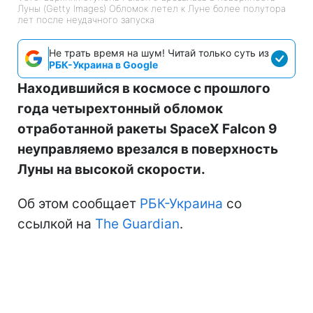
Луны (Getty Images) Обломок летел к Луне более полутора
лет после неудачного запуска
Не трать время на шум! Читай только суть из
РБК-Украина в Google
Находившийся в космосе с прошлого
года четырехтонный обломок
отработанной ракеты SpaceX Falcon 9
неуправляемо врезался в поверхность
Луны на высокой скорости.
Об этом сообщает
РБК-Украина
со
ссылкой на
The Guardian
.