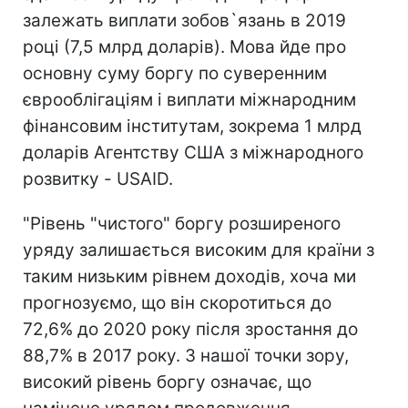
залежать виплати зобов`язань в 2019
році (7,5 млрд доларів). Мова йде про
основну суму боргу по суверенним
єврооблігаціям і виплати міжнародним
фінансовим інститутам, зокрема 1 млрд
доларів Агентству США з міжнародного
розвитку - USAID.
"Рівень "чистого" боргу розширеного
уряду залишається високим для країни з
таким низьким рівнем доходів, хоча ми
прогнозуємо, що він скоротиться до
72,6% до 2020 року після зростання до
88,7% в 2017 року. З нашої точки зору,
високий рівень боргу означає, що