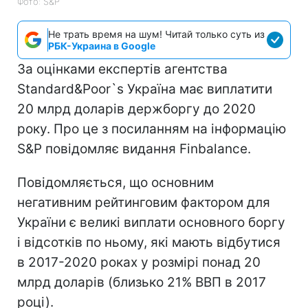
Фото: S&P
Не трать время на шум! Читай только суть из
РБК-Украина в Google
За оцінками експертів агентства
Standard&Poor`s Україна має виплатити
20 млрд доларів держборгу до 2020
року. Про це з посиланням на інформацію
S&P повідомляє видання Finbalance.
Повідомляється, що основним
негативним рейтинговим фактором для
України є великі виплати основного боргу
і відсотків по ньому, які мають відбутися
в 2017-2020 роках у розмірі понад 20
млрд доларів (близько 21% ВВП в 2017
році).