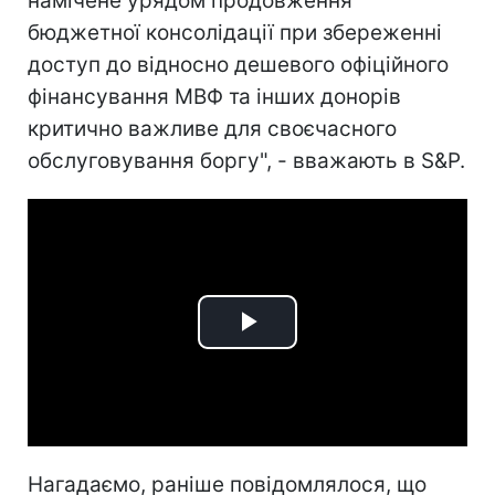
намічене урядом продовження
бюджетної консолідації при збереженні
доступ до відносно дешевого офіційного
фінансування МВФ та інших донорів
критично важливе для своєчасного
обслуговування боргу", - вважають в S&P.
Play
Video
Нагадаємо, раніше повідомлялося, що