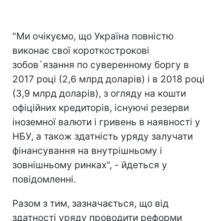
"Ми очікуємо, що Україна повністю
виконає свої короткострокові
зобов`язання по суверенному боргу в
2017 році (2,6 млрд доларів) і в 2018 році
(3,9 млрд доларів), з огляду на кошти
офіційних кредиторів, існуючі резерви
іноземної валюти і гривень в наявності у
НБУ, а також здатність уряду залучати
фінансування на внутрішньому і
зовнішньому ринках", - йдеться у
повідомленні.
Разом з тим, зазначається, що від
здатності уряду проводити реформи