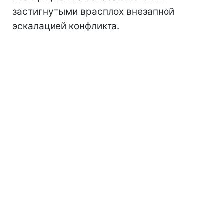
застигнутыми врасплох внезапной
эскалацией конфликта.