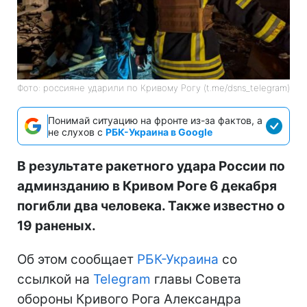
Фото: россияне ударили по Кривому Рогу (t.me/dsns_telegram)
Понимай ситуацию на фронте из-за фактов, а
не слухов с
РБК-Украина в Google
В результате ракетного удара России по
админзданию в Кривом Роге 6 декабря
погибли два человека. Также известно о
19 раненых.
Об этом сообщает
РБК-Украина
со
ссылкой на
Telegram
главы Совета
обороны Кривого Рога Александра