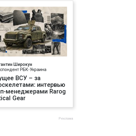
тантин Широкун
спондент РБК-Украина
ущее ВСУ – за
оскелетами: интервью
оп-менеджерами Rarog
ical Gear