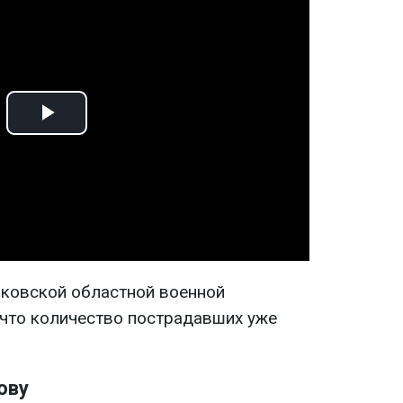
Play
Video
ковской областной военной
что количество пострадавших уже
ову