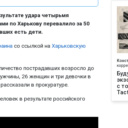
зультате удара четырьмя
и по Харькову перевалило за 50
вших есть дети.
раина
со ссылкой на
Харьковскую
Конс
корре
оличество пострадавших возросло до
Буд
мужчины, 26 женщин и три девочки в
экз
- рассказали в прокуратуре.
с т
Tact
человек в результате российского