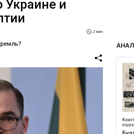
о Украине и
лтии
2 мин
Кремль?
АНАЛ
Конс
корре
Буд