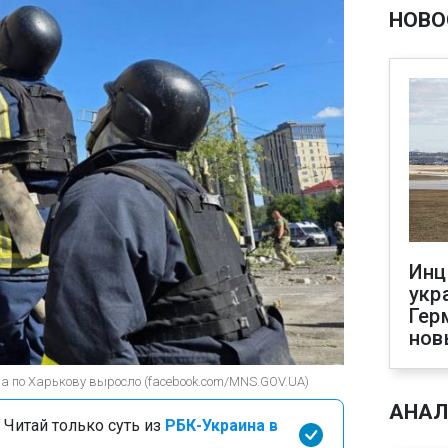
НОВО
Инц
укр
Гер
нов
ра по Харькову выросло (facebook.com/MNS.GOV.UA)
АНАЛ
 Читай только суть из
РБК-Украина в