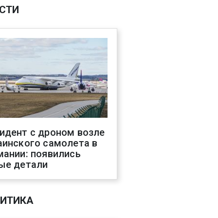
СТИ
идент с дроном возле
аинского самолета в
мании: появились
ые детали
ИТИКА