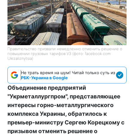
Правительство призвали немедленно отменить решение о
повышении грузовых тарифов УЗ (фото: facebook com
Ukrzaliznytsia)
Не трать время на шум! Читай только суть из
РБК-Украина в Google
Объединение предприятий
"Укрметаллургпром", представляющее
интересы горно-металлургического
комплекса Украины, обратилось к
премьер-министру Сергею Корецкому с
призывом отменить решение о