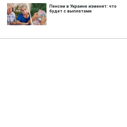
Главная
»
Бизнес
»
Tech
Защита Apple дала сбой: iPhone
может сливать ваш IP-адрес
11:16 06.08.2026 Чт
2 мин
Оказалось, все дело в браузерах
ОЛЬГА ЗАВАДА