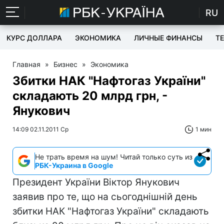
RU
КУРС ДОЛЛАРА
ЭКОНОМИКА
ЛИЧНЫЕ ФИНАНСЫ
T
Главная
»
Бизнес
»
Экономика
Збитки НАК "Нафтогаз України"
складають 20 млрд грн, -
Янукович
14:09 02.11.2011 Ср
1 мин
Не трать время на шум! Читай только суть из
РБК-Украина в Google
Президент України Віктор Янукович
заявив про те, що на сьогоднішній день
збитки НАК "Нафтогаз України" складають