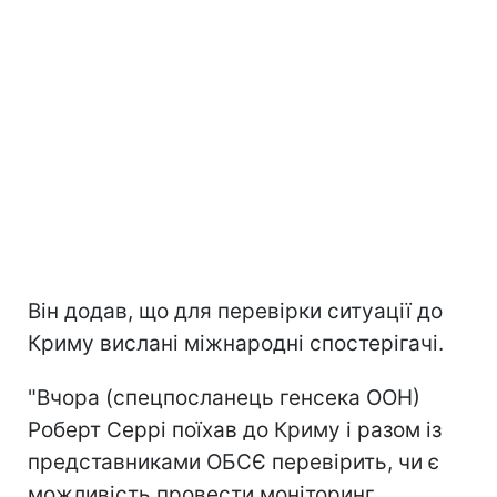
Він додав, що для перевірки ситуації до
Криму вислані міжнародні спостерігачі.
"Вчора (спецпосланець генсека ООН)
Роберт Серрі поїхав до Криму і разом із
представниками ОБСЄ перевірить, чи є
можливість провести моніторинг