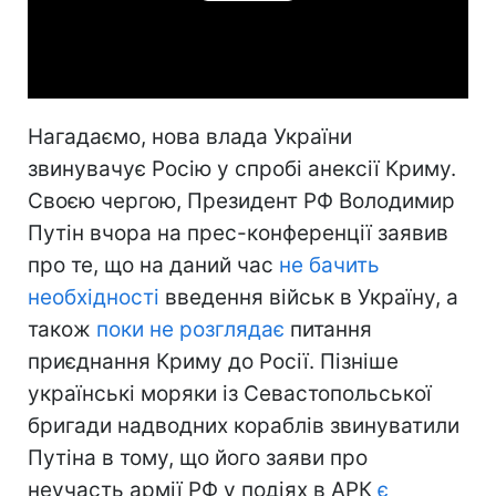
Video
Нагадаємо, нова влада України
звинувачує Росію у спробі анексії Криму.
Своєю чергою, Президент РФ Володимир
Путін вчора на прес-конференції заявив
про те, що на даний час
не бачить
необхідності
введення військ в Україну, а
також
поки не розглядає
питання
приєднання Криму до Росії. Пізніше
українські моряки із Севастопольської
бригади надводних кораблів звинуватили
Путіна в тому, що його заяви про
неучасть армії РФ у подіях в АРК
є