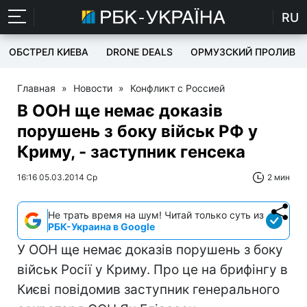
RU
ОБСТРЕЛ КИЕВА
DRONE DEALS
ОРМУЗСКИЙ ПРОЛИВ
Главная
»
Новости
»
Конфликт с Россией
В ООН ще немає доказів
порушень з боку військ РФ у
Криму, - заступник генсека
16:16 05.03.2014 Ср
2 мин
Не трать время на шум! Читай только суть из
РБК-Украина в Google
У ООН ще немає доказів порушень з боку
військ Росії у Криму. Про це на брифінгу в
Києві повідомив заступник генерального