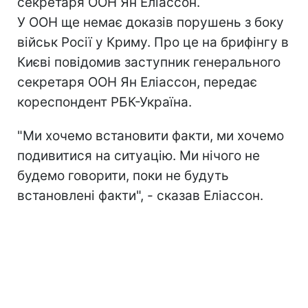
секретаря ООН Ян Еліассон.
У ООН ще немає доказів порушень з боку
військ Росії у Криму. Про це на брифінгу в
Києві повідомив заступник генерального
секретаря ООН Ян Еліассон, передає
кореспондент РБК-Україна.
"Ми хочемо встановити факти, ми хочемо
подивитися на ситуацію. Ми нічого не
будемо говорити, поки не будуть
встановлені факти", - сказав Еліассон.