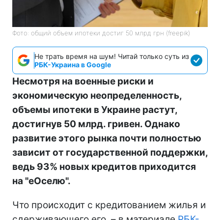
Фото: общий объем ипотеки достиг 50 млрд грн (freepik)
Не трать время на шум! Читай только суть из
РБК-Украина в Google
Несмотря на военные риски и
экономическую неопределенность,
объемы ипотеки в Украине растут,
достигнув 50 млрд. гривен. Однако
развитие этого рынка почти полностью
зависит от государственной поддержки,
ведь 93% новых кредитов приходится
на "еОселю".
Что происходит с кредитованием жилья и
сдерживающего его, – в материале
РБК-