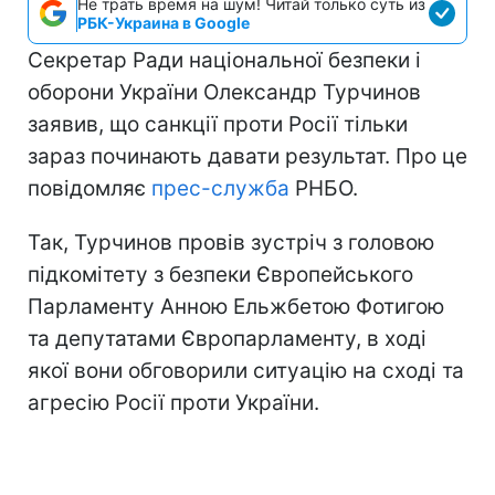
Не трать время на шум! Читай только суть из
РБК-Украина в Google
Секретар Ради національної безпеки і
оборони України Олександр Турчинов
заявив, що санкції проти Росії тільки
зараз починають давати результат. Про це
повідомляє
прес-служба
РНБО.
Так, Турчинов провів зустріч з головою
підкомітету з безпеки Європейського
Парламенту Анною Ельжбетою Фотигою
та депутатами Європарламенту, в ході
якої вони обговорили ситуацію на сході та
агресію Росії проти України.