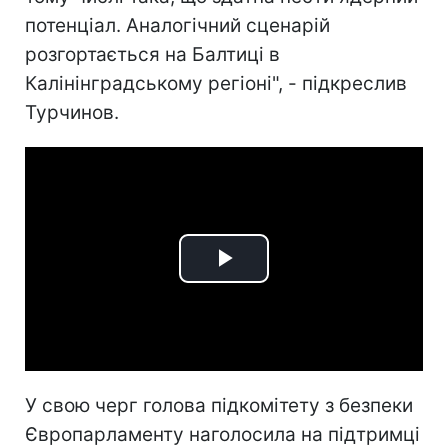
потенціал. Аналогічний сценарій
розгортається на Балтиці в
Калінінградському регіоні", - підкреслив
Турчинов.
Play
Video
У свою черг голова підкомітету з безпеки
Європарламенту наголосила на підтримці