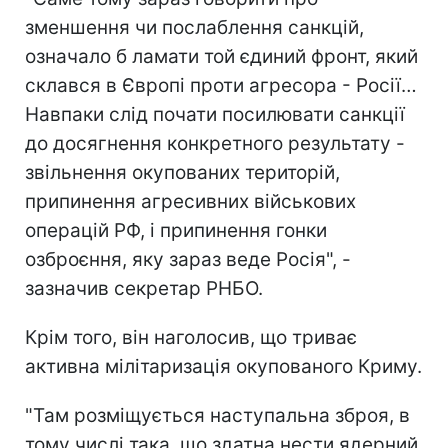
зменшення чи послаблення санкцій,
означало б ламати той єдиний фронт, який
склався в Європі проти агресора - Росії…
Навпаки слід почати посилювати санкції
до досягнення конкретного результату -
звільнення окупованих територій,
припинення агресивних військових
операцій РФ, і припинення гонки
озброєння, яку зараз веде Росія", -
зазначив секретар РНБО.
Крім того, він наголосив, що триває
активна мілітаризація окупованого Криму.
"Там розміщується наступальна зброя, в
тому числі така, що здатна нести ядерний