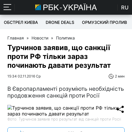
RU
ОБСТРЕЛ КИЕВА
DRONE DEALS
ОРМУЗСКИЙ ПРОЛИВ
Главная
»
Новости
»
Политика
Турчинов заявив, що санкції
проти РФ тільки зараз
починають давати результат
15:34 02.11.2016 Ср
2 мин
В Європарламенті розуміють необхідність
продовження санкцій проти Росії
Фото: Турчинов заявив про результат від санкцій проти Росії