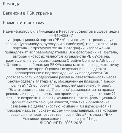
Команда
Вакансии в РБК-Украина
Разместить рекламу
Идентификатор онлайн-медиа в Реестре субъектов в сфере медиа
— R40-05347
Информационный портал «РБК-Украина» имеет трехязычную
версию (украинскую, русскую и английскую), главная страница
портала –
https://www.rbc.ua
. Фотографии, изображения
принадлежат их правообладателям. Все фотографии на Портале,
авторами которых являются журналисты РБК-Украина,
размещены на условиях лицензии Creative Commons Attribution
4.0 International. Редакция РБК-Украина может не разделять точку
зрения авторов. Оценочные суждения не подлежат
опровержению и подтверждению их правдивости. За
достоверность и содержание рекламы ответственность несет
рекламодатель. Материалы, обозначенные плашкой: "Пресс-
релизы", "Спецпроект", "Партнерский материал", "Promo",
"Благотворительность", "Резонанс" размещаются на правах
рекламы и предназначены, как правило, для лиц, достигших 21-
летнего возраста. «Новости компании» – это информационный
формат, охватывающий новости, события и объявления,
связанные с деятельностью компаний, базирующиеся на
прессрелизах, выпускаемых самими компаниями, и за которые
редакция не несет ответственности. Онлайн-медиа «РБК-
Украина» предназначено для лиц от 21 года.
© ООО «УБТ», 2006-2026.