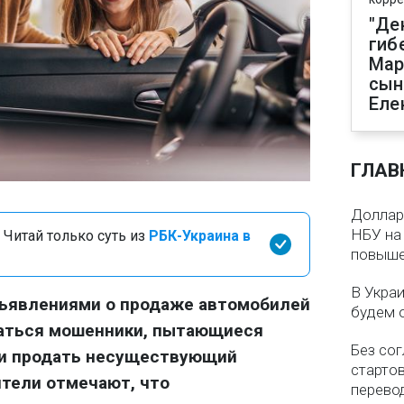
"Де
гиб
Мар
сын
Еле
ГЛАВ
Доллар 
НБУ на 
 Читай только суть из
РБК-Украина в
повыше
В Укра
ъявлениями о продаже автомобилей
будем 
ваться мошенники, пытающиеся
Без со
ли продать несуществующий
старто
тели отмечают, что
перево