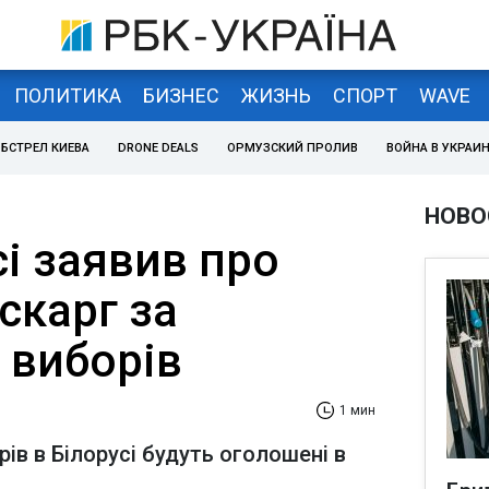
ПОЛИТИКА
БИЗНЕС
ЖИЗНЬ
СПОРТ
WAVE
БСТРЕЛ КИЕВА
DRONE DEALS
ОРМУЗСКИЙ ПРОЛИВ
ВОЙНА В УКРАИ
НОВО
і заявив про
 скарг за
 виборів
1 мин
ів в Білорусі будуть оголошені в