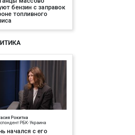
танцы массово
уют бензин с заправок
фоне топливного
зиса
ИТИКА
асия Рокитна
спондент РБК-Украина
нь начался с его