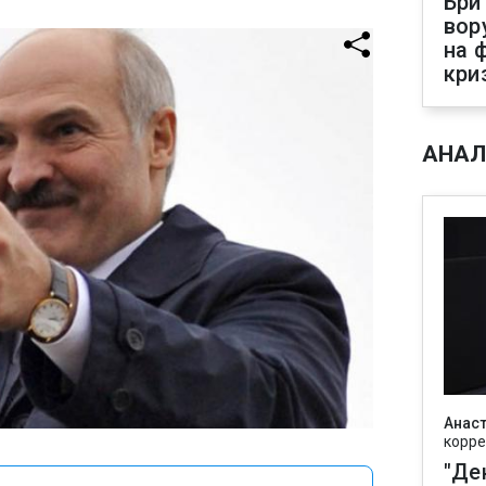
Бри
вор
на 
кри
АНАЛ
Анаст
корре
"Де