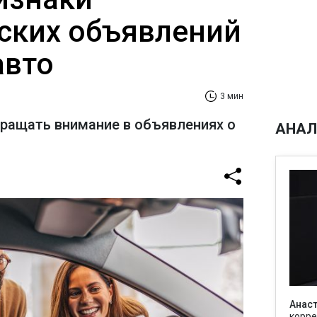
ских объявлений
авто
3 мин
бращать внимание в объявлениях о
АНАЛ
Анаст
корре