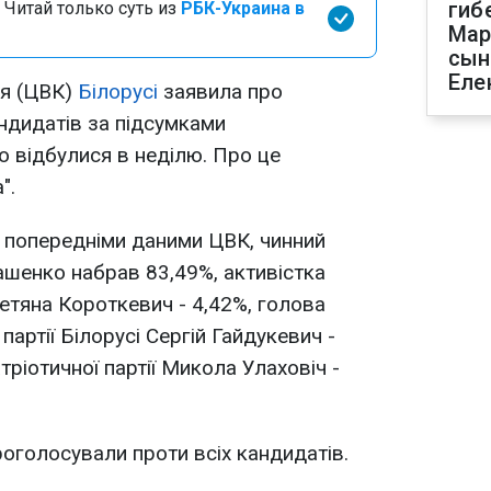
гиб
 Читай только суть из
РБК-Украина в
Мар
сын
Еле
ія (ЦВК)
Білорусі
заявила про
андидатів за підсумками
о відбулися в неділю. Про це
".
з попередніми даними ЦВК, чинний
шенко набрав 83,49%, активістка
Тетяна Короткевич - 4,42%, голова
артії Білорусі Сергій Гайдукевич -
тріотичної партії Микола Улаховіч -
роголосували проти всіх кандидатів.