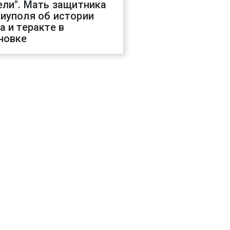
ели". Мать защитника
иуполя об истории
а и теракте в
новке