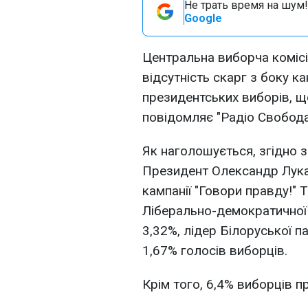
Не трать время на шум!
Google
Центральна виборча коміс
відсутність скарг з боку к
президентських виборів, щ
повідомляє "Радіо Свобода
Як наголошується, згідно 
Президент Олександр Лука
кампанії "Говори правду!" 
Ліберально-демократичної п
3,32%, лідер Білоруської па
1,67% голосів виборців.
Крім того, 6,4% виборців п