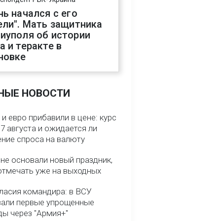
нь начался с его
ели". Мать защитника
иуполя об истории
а и теракте в
новке
НЫЕ НОВОСТИ
и евро прибавили в цене: курс
7 августа и ожидается ли
ние спроса на валюту
ине основали новый праздник,
отмечать уже на выходных
гласия командира: в ВСУ
вали первые упрощенные
ды через "Армия+"