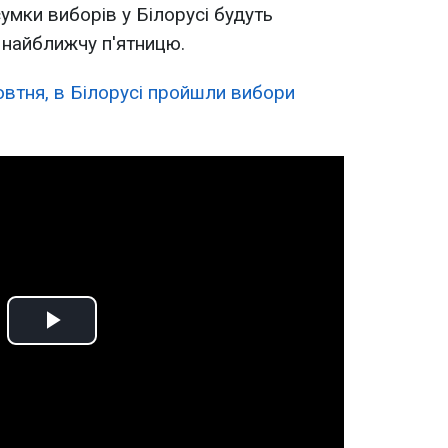
сумки виборів у Білорусі будуть
в найближчу п'ятницю.
овтня, в Білорусі пройшли вибори
Play
Video