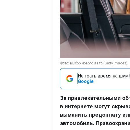
Фото: выбор нового авто (Getty Images)
Не трать время на шум!
Google
За привлекательными об
в интернете могут скры
выманить предоплату и
автомобиль. Правоохрани