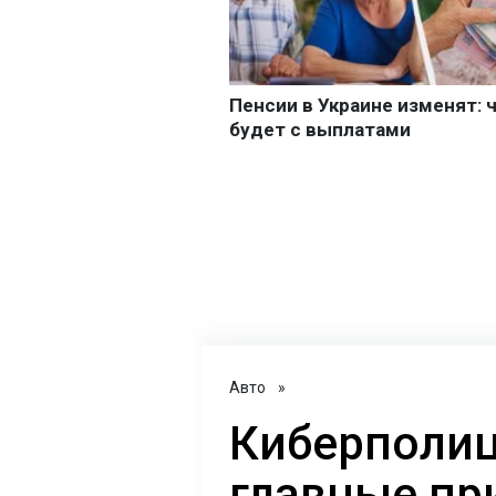
Авто
»
Киберполиц
главные пр