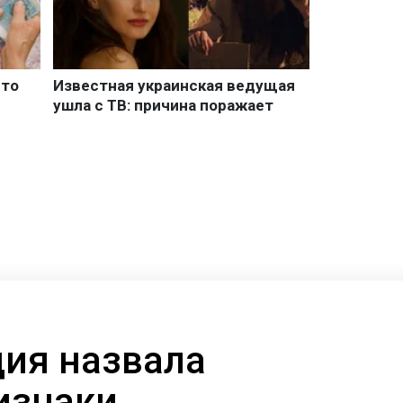
ия назвала
изнаки