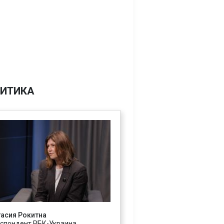
ИТИКА
асия Рокитна
спондент РБК-Украина