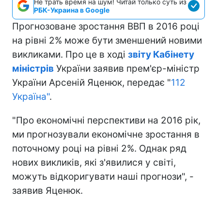
Не трать время на шум! Читай только суть из
РБК-Украина в Google
Прогнозоване зростання ВВП в 2016 році
на рівні 2% може бути зменшений новими
викликами. Про це в ході
звіту Кабінету
міністрів
України заявив прем'єр-міністр
України Арсеній Яценюк, передає "
112
Україна"
.
"Про економічні перспективи на 2016 рік,
ми прогнозували економічне зростання в
поточному році на рівні 2%. Однак ряд
нових викликів, які з'явилися у світі,
можуть відкоригувати наші прогнози", -
заявив Яценюк.