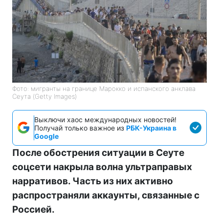
Фото: мигранты на границе Марокко и испанского анклава
Сеута (Getty Images)
Выключи хаос международных новостей!
Получай только важное из
РБК-Украина в
Google
После обострения ситуации в Сеуте
соцсети накрыла волна ультраправых
нарративов. Часть из них активно
распространяли аккаунты, связанные с
Россией.