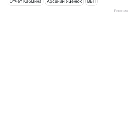
Отчет Кабмина
Арсений Яценюк
ВВП