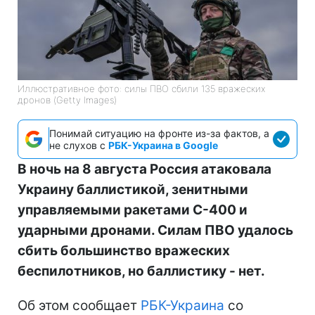
Иллюстративное фото: силы ПВО сбили 135 вражеских
дронов (Getty Images)
Понимай ситуацию на фронте из-за фактов, а
не слухов с
РБК-Украина в Google
В ночь на 8 августа Россия атаковала
Украину баллистикой, зенитными
управляемыми ракетами С-400 и
ударными дронами. Силам ПВО удалось
сбить большинство вражеских
беспилотников, но баллистику - нет.
Об этом сообщает
РБК-Украина
со