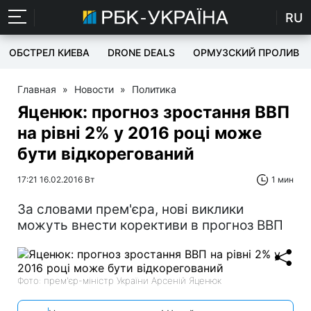
RU
ОБСТРЕЛ КИЕВА
DRONE DEALS
ОРМУЗСКИЙ ПРОЛИВ
Главная
»
Новости
»
Политика
Яценюк: прогноз зростання ВВП
на рівні 2% у 2016 році може
бути відкорегований
17:21 16.02.2016 Вт
1 мин
За словами прем'єра, нові виклики
можуть внести корективи в прогноз ВВП
Фото: прем'єр-міністр України Арсеній Яценюк