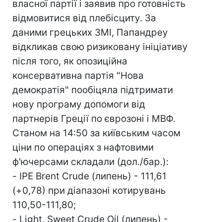
власної партії і заявив про готовність
відмовитися від плебісциту. За
даними грецьких ЗМІ, Папандреу
відкликав свою ризиковану ініціативу
після того, як опозиційна
консервативна партія "Нова
демократія" пообіцяла підтримати
нову програму допомоги від
партнерів Греції по єврозоні і МВФ.
Станом на 14:50 за київським часом
ціни по операціях з нафтовими
ф'ючерсами складали (дол./бар.):
- IPE Brent Crude (липень) - 111,61
(+0,78) при діапазоні котирувань
110,50-111,80;
- Light, Sweet Crude Oil (липень) -