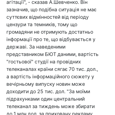
агітації", - сказав А.Шевченко. Він
зазначив, що подібна ситуація не має
суттєвих відмінностей від періоду
цензури та темників, тому що
громадяни не отримують достатньо
інформації про те, що відбувається у
державі. За наведеними
представником БЮТ даними, вартість
"гостьової" студії на провідних
телеканалах країни сягає 70 тис. дол.,
а вартість інформаційного сюжету у
вечірньому випуску новин може
доходити до 25 тис. дол. "За моїми
підрахунками один центральний
телеканал за тиждень може збирати
до 1 млн дол. за приховану рекламу,