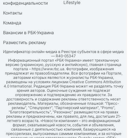
Lifestyle
конфиденциальности
Контакты
Команда
Вакансии в РБК-Украина
Разместить рекламу
Идентификатор онлайн-медиа в Реестре субъектов в сфере медиа
— R40-05347
Информационный портал «РБК-Украина» имеет трехязычную
версию (украинскую, русскую и английскую), главная страница
портала –
https://www.rbc.ua
. Фотографии, изображения
принадлежат их правообладателям. Все фотографии на Портале,
авторами которых являются журналисты РБК-Украина,
размещены на условиях лицензии Creative Commons Attribution
4.0 International. Редакция РБК-Украина может не разделять точку
зрения авторов. Оценочные суждения не подлежат
опровержению и подтверждению их правдивости. За
достоверность и содержание рекламы ответственность несет
рекламодатель. Материалы, обозначенные плашкой: "Пресс-
релизы", "Спецпроект", "Партнерский материал", "Promo",
"Благотворительность", "Резонанс" размещаются на правах
рекламы и предназначены, как правило, для лиц, достигших 21-
летнего возраста. «Новости компании» – это информационный
формат, охватывающий новости, события и объявления,
связанные с деятельностью компаний, базирующиеся на
прессрелизах, выпускаемых самими компаниями, и за которые
редакция не несет ответственности. Онлайн-медиа «РБК-