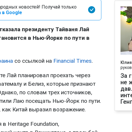
родных новостей! Получай только
 в Google
казала президенту Тайваня Лай
тановится в Нью-Йорке по пути в
раина
со ссылкой на
Financial Times
.
Юлия
руков
сте Лай планировал проехать через
За 
не 
ватемалу и Белиз, которые признают
дав
Однако, по словам трех источников,
инт
тили Лаю посещать Нью-Йорк по пути.
Ген
, как Китай выразил возражение.
 в Heritage Foundation,