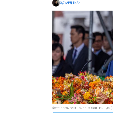
ЭДУАРД ТКАЧ
Фото: президент Тайваня Лай Цзин-дэ (G