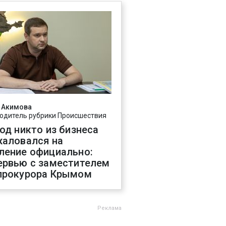
 Акимова
одитель рубрики Происшествия
год никто из бизнеса
жаловался на
ление официально:
ервью с заместителем
прокурора Крымом