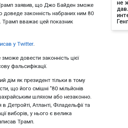
не 
рамп заявив, що Джо Байден зможе
дав
що доведе законність набраних ним 80
инт
Ген
в. Трамп вважає цей показник
исав у Twitter
.
 зможе довести законність цієї
сову фальсифікації.
ий дім як президент тільки в тому
ти, що його смішні "80 мільйонів
 шахрайським шляхом або незаконно.
 в Детройті, Атланті, Філадельфії та
ції виборів, у нього є велика
аписав Трамп.