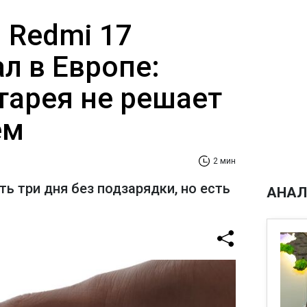
 Redmi 17
л в Европе:
тарея не решает
ем
2 мин
ь три дня без подзарядки, но есть
АНАЛ