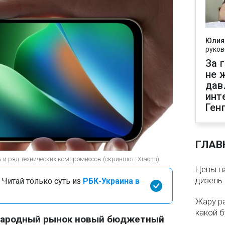
Юлия
руков
За 
не 
дав
инт
Ген
ГЛАВ
и ряд технических компромиссов (скриншот: Xiaomi)
Цены на
дизель 
 Читай только суть из
РБК-Украина в
Жару р
какой б
народный рынок новый бюджетный