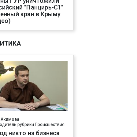
ны ГУР уничтожили
сийский "Панцирь-С1"
оенный кран в Крыму
део)
ИТИКА
 Акимова
одитель рубрики Происшествия
год никто из бизнеса