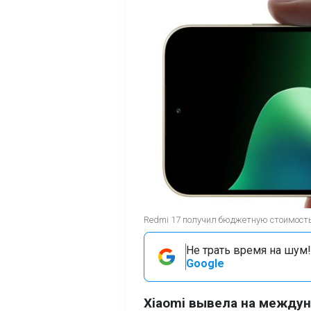
Redmi 17 получил бюджетную стоимость 
Не трать время на шум!
Google
Xiaomi вывела на между