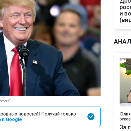
Дро
рос
и в
(ви
АНАЛ
dmore)
родных новостей! Получай только
Юлия
 в Google
руков
За 