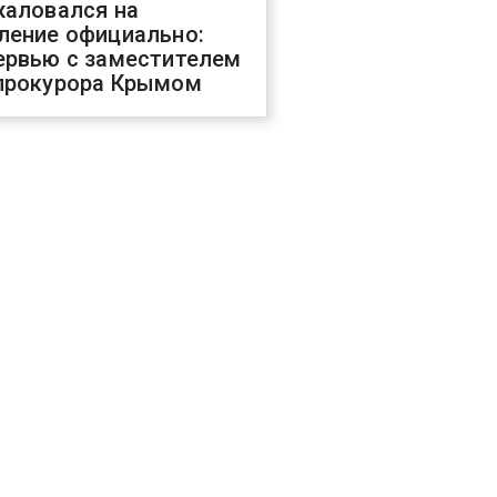
жаловался на
ление официально:
ервью с заместителем
прокурора Крымом