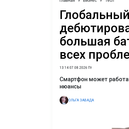
Главная
»
Бизнес
»
Tech
Глобальный
дебютирова
большая ба
всех пробл
13:14 07.08.2026 Пт
Смартфон может работат
нюансы
ОЛЬГА ЗАВАДА