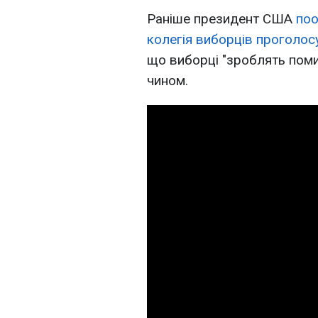
Раніше президент США
поо
колегія виборців проголос
що виборці "зроблять пом
чином.