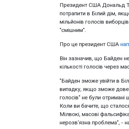
Президент США Дональд Т
потрапити в Білий дім, як
мільйонів голосів виборці
"смішним".
Про це президент США
нап
Він зазначив, що Байден не
кількості голосів через ма
"Байден зможе увійти в Біл
випадку, якщо зможе довес
голосів" не були отримані
Коли ви бачите, що сталося
Мілвокі, масові фальсифіка
нерозв'язна проблема", - н