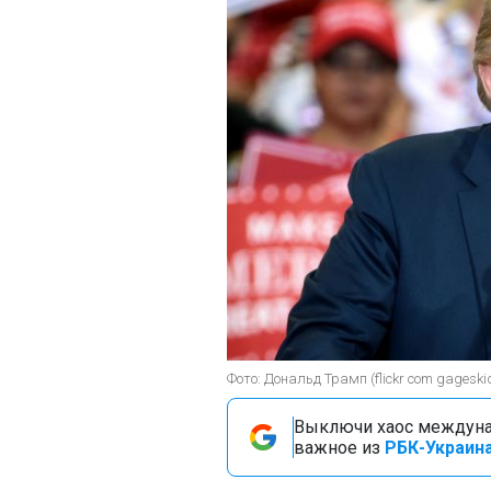
Фото: Дональд Трамп (flickr com gageski
Выключи хаос междуна
важное из
РБК-Украина