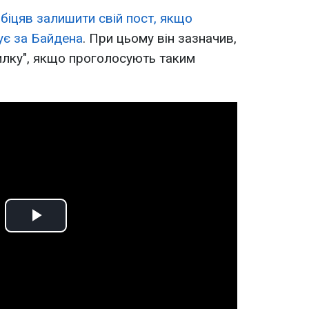
біцяв залишити свій пост, якщо
ує за Байдена
. При цьому він зазначив,
илку", якщо проголосують таким
Play
Video