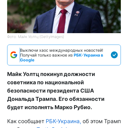
Фото: Майк Уолтц (GettyImagеs)
Выключи хаос международных новостей!
Получай только важное из
РБК-Украина в
Google
Майк Уолтц покинул должности
советника по национальной
безопасности президента США
Дональда Трампа. Его обязанности
будет исполнять Марко Рубио.
Как сообщает
РБК-Украина,
об этом Трамп