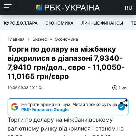
RU
КУРС ДОЛЛАРА
ЭКОНОМИКА
ЛИЧНЫЕ ФИНАНСЫ
T
Главная
»
Бизнес
»
Экономика
Торги по долару на міжбанку
відкрилися в діапазоні 7,9340-
7,9410 грн/дол., євро - 11,0050-
11,0165 грн/євро
10:36 09.03.2011 Ср
1 мин
Не трать время на шум! Читай только суть из
РБК-Украина в Google
Торги по долару на міжбанківському
валютному ринку відкрилися і станом на