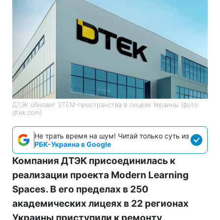
ДТЭК обновит STEM-пространства в лицеях Украины (фото:
dtek.com)
Не трать время на шум! Читай только суть из
РБК-Украина в Google
Компания ДТЭК присоединилась к
реализации проекта Modern Learning
Spaces. В его пределах в 250
академических лицеях в 22 регионах
Украины приступили к ремонту