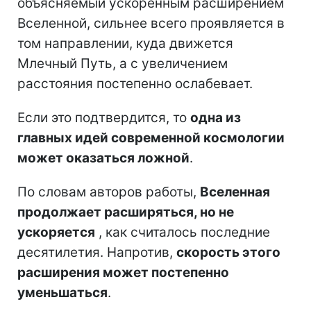
объясняемый ускоренным расширением
Вселенной, сильнее всего проявляется в
том направлении, куда движется
Млечный Путь, а с увеличением
расстояния постепенно ослабевает.
Если это подтвердится, то
одна из
главных идей современной космологии
может оказаться ложной
.
По словам авторов работы,
Вселенная
продолжает расширяться, но не
ускоряется
, как считалось последние
десятилетия. Напротив,
скорость этого
расширения может постепенно
уменьшаться
.