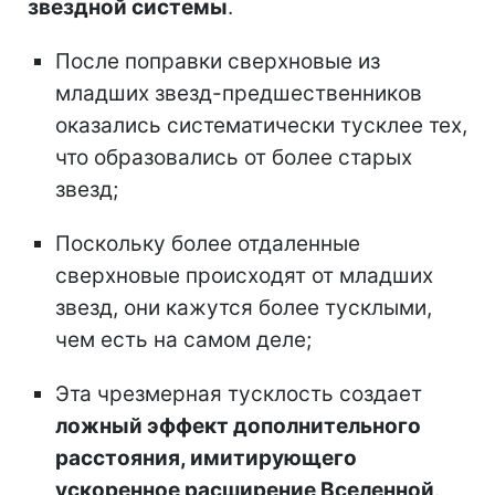
звездной системы
.
После поправки сверхновые из
младших звезд-предшественников
оказались систематически тусклее тех,
что образовались от более старых
звезд;
Поскольку более отдаленные
сверхновые происходят от младших
звезд, они кажутся более тусклыми,
чем есть на самом деле;
Эта чрезмерная тусклость создает
ложный эффект дополнительного
расстояния, имитирующего
ускоренное расширение Вселенной
.