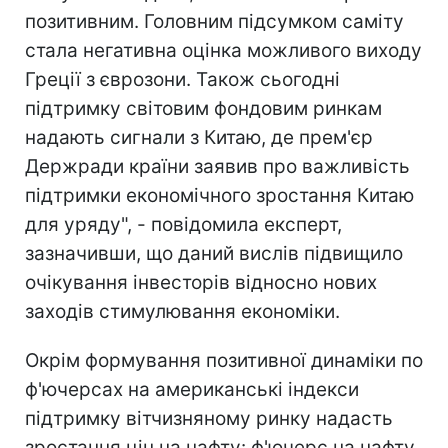
позитивним. Головним підсумком саміту
стала негативна оцінка можливого виходу
Греції з єврозони. Також сьогодні
підтримку світовим фондовим ринкам
надають сигнали з Китаю, де прем'єр
Держради країни заявив про важливість
підтримки економічного зростання Китаю
для уряду", - повідомила експерт,
зазначивши, що даний вислів підвищило
очікування інвесторів відносно нових
заходів стимулювання економіки.
Окрім формування позитивної динаміки по
ф'ючерсах на американські індекси
підтримку вітчизняному ринку надасть
зростання цін на нафту: ф'ючерс на нафту