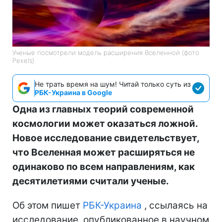
Ученые посмотрели модель расширения Вселенной (фото:
Pexels)
Не трать время на шум! Читай только суть из
РБК-Украина в Google
Одна из главных теорий современной
космологии может оказаться ложной.
Новое исследование свидетельствует,
что Вселенная может расширяться не
одинаково по всем направлениям, как
десятилетиями считали ученые.
Об этом пишет
РБК-Украина
, ссылаясь на
исследование, опубликованное в научном