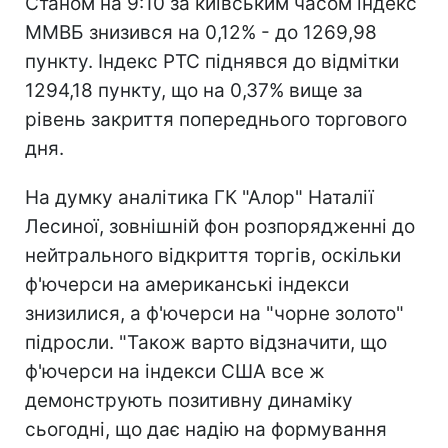
Станом на 9:10 за київським часом індекс
ММВБ знизився на 0,12% - до 1269,98
пункту. Індекс РТС піднявся до відмітки
1294,18 пункту, що на 0,37% вище за
рівень закриття попереднього торгового
дня.
На думку аналітика ГК "Алор" Наталії
Лесиної, зовнішній фон розпорядженні до
нейтрального відкриття торгів, оскільки
ф'ючерси на американські індекси
знизилися, а ф'ючерси на "чорне золото"
підросли. "Також варто відзначити, що
ф'ючерси на індекси США все ж
демонструють позитивну динаміку
сьогодні, що дає надію на формування