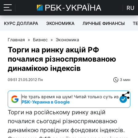
RU
КУРС ДОЛЛАРА
ЭКОНОМИКА
ЛИЧНЫЕ ФИНАНСЫ
T
Главная
»
Бизнес
»
Экономика
Торги на ринку акцій РФ
почалися різноспрямованою
динамікою індексів
09:51 21.05.2012 Пн
3 мин
Не трать время на шум! Читай только суть из
РБК-Украина в Google
Торги на російському ринку акцій
почалися сьогодні різноспрямованою
динамікою провідних фондових індексів.