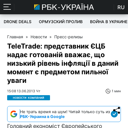
RU
DRONE DEALS
ОРМУЗСКИЙ ПРОЛИВ
ВОЙНА В УКРАИНЕ
Главная
»
Новости
»
Пресс-релизы
TeleTrade: представник ЄЦБ
надає готованій вважає, що
низький рівень інфляції в даний
момент є предметом пильної
уваги
15:08 13.06.2013 Чт
1 мин
Не трать время на шум! Читай только суть из
РБК-Украина в Google
Головний економіст Європейського