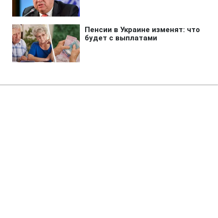
Главная
»
Новости
»
Война в Украине
РФ массированно атаковала
Сумы КАБами: повреждены
дома, пострадали 5 человек
04:26 10.08.2026 Пн
1 мин
Что известно об атаке и последствиях
обстрела Сум?