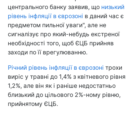
центрального банку заявив, що
низький
рівень інфляції в єврозоні
в даний час є
предметом пильної уваги", але не
сигналізує про який-небудь екстреної
необхідності того, щоб ЄЦБ прийняв
заходи по її врегулюванню.
Річний рівень інфляції в єврозоні
трохи
виріс у травні до 1,4% з квітневого рівня
1,2%, але він як і раніше недостатньо
близький до цільового 2%-ному рівню,
прийнятому ЄЦБ.