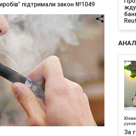
Про
иробів" підтримали закон №1049
жду
бан
Reu
АНАЛ
Юлия
руков
За 