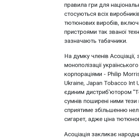
правила гри для національн
стосуються всіх виробників
тютюнових виробів, включа
пристроями так званої техн
зазначають табачники.
На думку членів Асоціації,
монополізації українсько
корпораціями - Philip Morri
Ukraine, Japan Tobacco Int U
єдиним дистриб'ютором "Тед
сумнів поширені ними тези 
сприятиме збільшенню нел
сигарет, адже ціна тютюнов
Асоціація закликає народн