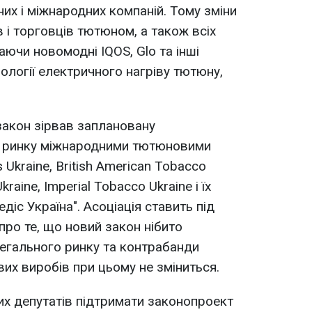
их і міжнародних компаній. Тому зміни
 і торговців тютюном, а також всіх
ючи новомодні IQOS, Glo та інші
ології електричного нагріву тютюну,
 закон зірвав заплановану
го ринку міжнародними тютюновими
s Ukraine, British American Tobacco
kraine, Imperial Tobacco Ukraine і їх
іс Україна". Асоціація ставить під
про те, що новий закон нібито
егального ринку та контрабанди
их виробів при цьому не зміниться.
их депутатів підтримати законопроект