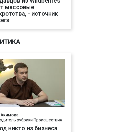
давцов из Wildberries
т массовые
кротства, - источник
ters
ИТИКА
 Акимова
одитель рубрики Происшествия
год никто из бизнеса