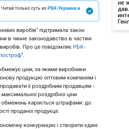
не 
 Читай только суть из
РБК-Украина в
дав
инт
Ген
нових виробів" підтримала закон
ни в чинне законодавство в частині
виробів. Про це повідомляє
РБК-
построф
".
бмежує ціни, за якими виробники
юнову продукцію оптовим компаніям і
 продавати її роздрібним продавцям -
 максимальної роздрібної ціни
х обмежень карається штрафами: до
сті проданої продукції.
ономічну конкуренцію і створити єдині