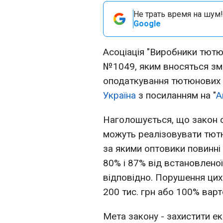
Не трать время на шум!
Google
Асоціація "Виробники тютю
№1049, яким вносяться змі
оподаткування тютюнових 
Україна
з посиланням на "
А
Наголошується, що закон о
можуть реалізовувати тют
за якими оптовики повинні
80% і 87% від встановленої
відповідно. Порушення ци
200 тис. грн або 100% варто
Мета закону - захистити ек