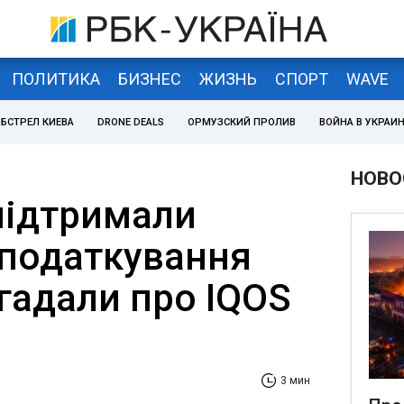
ПОЛИТИКА
БИЗНЕС
ЖИЗНЬ
СПОРТ
WAVE
БСТРЕЛ КИЕВА
DRONE DEALS
ОРМУЗСКИЙ ПРОЛИВ
ВОЙНА В УКРАИ
НОВО
підтримали
оподаткування
агадали про IQOS
3 мин