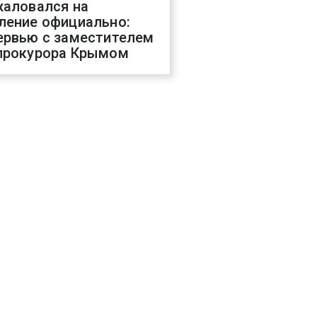
жаловался на
ление официально:
ервью с заместителем
прокурора Крымом