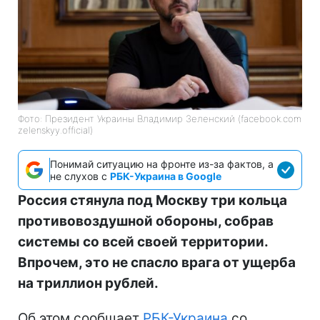
Фото: Президент Украины Владимир Зеленский (facebook.com
zelenskyy.official)
Понимай ситуацию на фронте из-за фактов, а
не слухов с
РБК-Украина в Google
Россия стянула под Москву три кольца
противовоздушной обороны, собрав
системы со всей своей территории.
Впрочем, это не спасло врага от ущерба
на триллион рублей.
Об этом сообщает
РБК-Украина
со