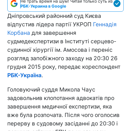
Не трать время на шум! Читай только суть из
РБК-Украина в Google
Дніпровський районний суд Києва
відпустив лідера партії УКРОП
Геннадія
Корбана
для завершення
судмедекспертизи в Інституті серцево-
судинної хірургії ім. Амосова і переніс
розгляд запобіжного заходу на 20:30 26
грудня 2015 року, передає кореспондент
РБК-Україна
.
Головуючий суддя Микола Чаус
задовольнив клопотання адвокатів про
завершення медичної експертизи, яка
вже була розпочата. Після чого оголосив
перерву в судовому засіданні до 20:30 і