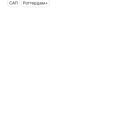
САП
Роттердам+