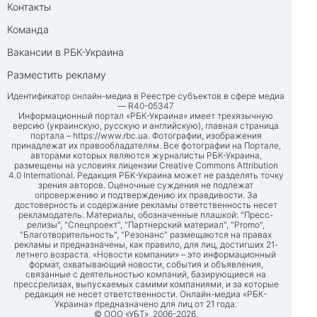
Контакты
Команда
Вакансии в РБК-Украина
Разместить рекламу
Идентификатор онлайн-медиа в Реестре субъектов в сфере медиа
— R40-05347
Информационный портал «РБК-Украина» имеет трехязычную
версию (украинскую, русскую и английскую), главная страница
портала –
https://www.rbc.ua
. Фотографии, изображения
принадлежат их правообладателям. Все фотографии на Портале,
авторами которых являются журналисты РБК-Украина,
размещены на условиях лицензии Creative Commons Attribution
4.0 International. Редакция РБК-Украина может не разделять точку
зрения авторов. Оценочные суждения не подлежат
опровержению и подтверждению их правдивости. За
достоверность и содержание рекламы ответственность несет
рекламодатель. Материалы, обозначенные плашкой: "Пресс-
релизы", "Спецпроект", "Партнерский материал", "Promo",
"Благотворительность", "Резонанс" размещаются на правах
рекламы и предназначены, как правило, для лиц, достигших 21-
летнего возраста. «Новости компании» – это информационный
формат, охватывающий новости, события и объявления,
связанные с деятельностью компаний, базирующиеся на
прессрелизах, выпускаемых самими компаниями, и за которые
редакция не несет ответственности. Онлайн-медиа «РБК-
Украина» предназначено для лиц от 21 года.
© ООО «УБТ», 2006-2026.