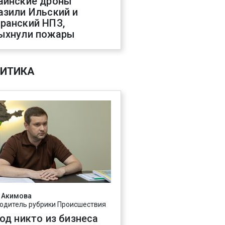
аинские дроны
азили Ильский и
ранский НПЗ,
ыхнули пожары
ИТИКА
 Акимова
одитель рубрики Происшествия
год никто из бизнеса