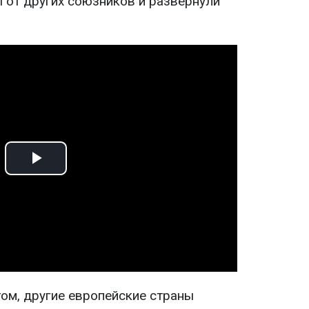
 от других союзников и развернули
Play
Video
том, другие европейские страны