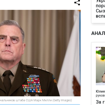
Укр
пор
Сыз
всп
АНАЛ
Юлия
руков
ачальников штаба США Марк Милли (Getty Images)
За 