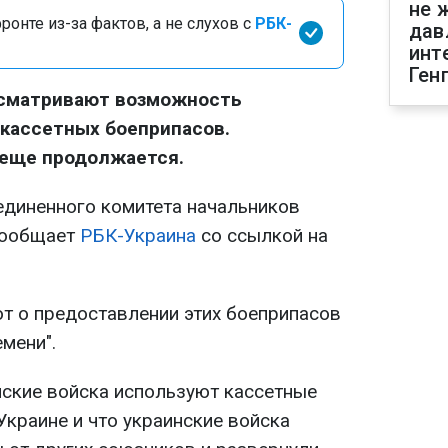
не 
онте из-за фактов, а не слухов с
РБК-
дав
инт
Ген
сматривают возможность
кассетных боеприпасов.
 еще продолжается.
единенного комитета начальников
сообщает
РБК-Украина
со ссылкой на
т о предоставлении этих боеприпасов
емени".
йские войска используют кассетные
Украине и что украинские войска