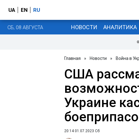
UA
EN
RU
НОВОСТИ
АНАЛИТИКА
СБ, 08 АВГУСТА
О
Главная
»
Новости
»
Война в Ук
США рассм
возможност
Украине ка
боеприпасо
20:14 01.07.2023 Сб