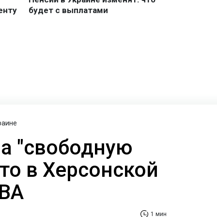
раине
а "свободную
вто в Херсонской
ОВА
1 мин