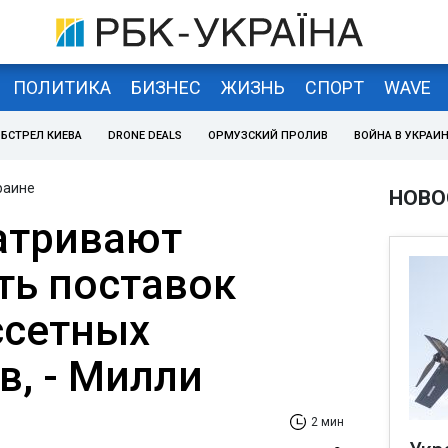
ПОЛИТИКА
БИЗНЕС
ЖИЗНЬ
СПОРТ
WAVE
БСТРЕЛ КИЕВА
DRONE DEALS
ОРМУЗСКИЙ ПРОЛИВ
ВОЙНА В УКРАИ
раине
НОВО
атривают
ь поставок
ссетных
в, - Милли
2 мин