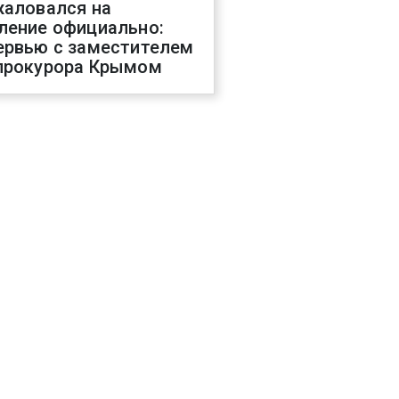
жаловался на
ление официально:
ервью с заместителем
прокурора Крымом