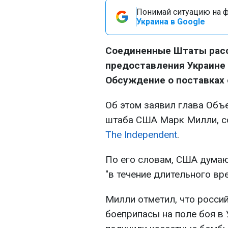
Понимай ситуацию на фр
Украина в Google
Соединенные Штаты рас
предоставления Украине 
Обсуждение о поставках
Об этом заявил глава Объ
штаба США Марк Милли, 
The Independent
.
По его словам, США думаю
"в течение длительного вр
Милли отметил, что росси
боеприпасы на поле боя в 