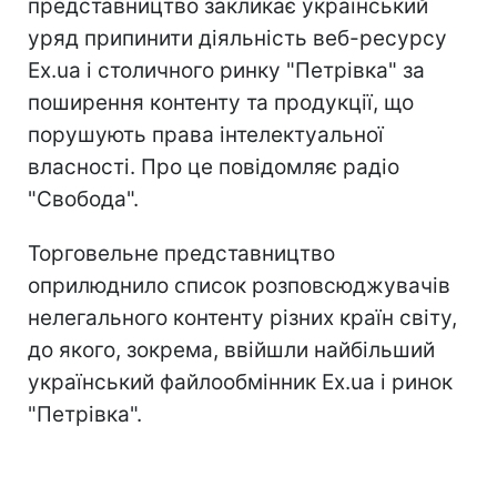
представництво закликає український
уряд припинити дiяльнiсть веб-ресурсу
Ex.ua i столичного ринку "Петрiвка" за
поширення контенту та продукцiї, що
порушують права iнтелектуальної
власностi. Про це повідомляє радіо
"Свобода".
Торговельне представництво
оприлюднило список розповсюджувачiв
нелегального контенту рiзних країн свiту,
до якого, зокрема, ввiйшли найбiльший
український файлообмiнник Ex.ua i ринок
"Петрiвка".