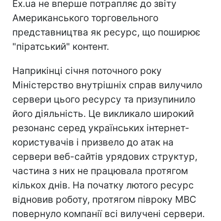
Ex.ua не вперше потрапляє до звiту
Американського торговельного
представництва як ресурс, що поширює
"пiратський" контент.
Наприкiнцi сiчня поточного року
Мiнiстерство внутрiшнiх справ вилучило
сервери цього ресурсу та призупинило
його дiяльнiсть. Це викликало широкий
резонанс серед українських iнтернет-
користувачiв i призвело до атак на
сервери веб-сайтiв урядових структур,
частина з них не працювала протягом
кiлькох днiв. На початку лютого ресурс
вiдновив роботу, протягом пiвроку МВС
повернуло компанiї всi вилученi сервери.