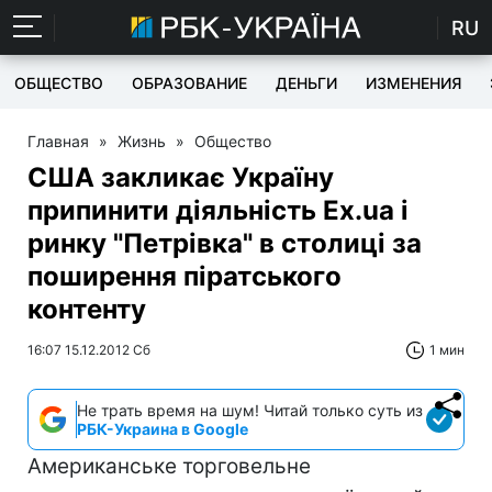
RU
ОБЩЕСТВО
ОБРАЗОВАНИЕ
ДЕНЬГИ
ИЗМЕНЕНИЯ
Главная
»
Жизнь
»
Общество
США закликає Україну
припинити діяльність Ex.ua i
ринку "Петрівка" в столиці за
поширення піратського
контенту
16:07 15.12.2012 Сб
1 мин
Не трать время на шум! Читай только суть из
РБК-Украина в Google
Американське торговельне