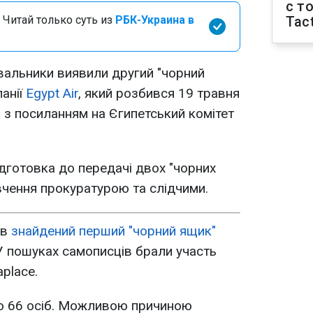
с т
 Читай только суть из
РБК-Украина в
Tact
вальники виявили другий "чорний
анії
Egypt Air
, який розбився 19 травня
s з посиланням на Єгипетський комітет
дготовка до передачі двох "чорних
вчення прокуратурою та слідчими.
ув
знайдений перший "чорний ящик"
 пошуках самописців брали участь
aplace.
ло 66 осіб. Можливою причиною