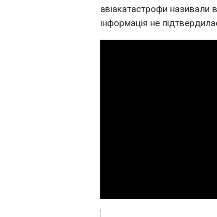
авіакатастрофи називали в
інформація не підтвердила