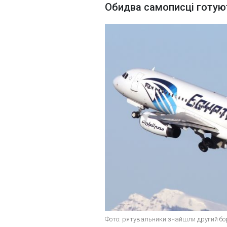
Обидва самописці готуют
Фото: рятувальники знайшли другий бор