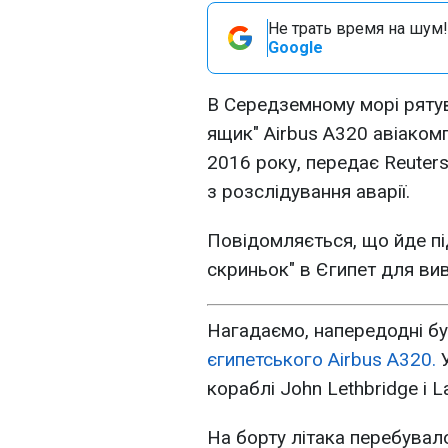
Не трать время на шум!
Google
В Середземному морі ряту
ящик" Airbus A320 авіакомп
2016 року, передає Reuter
з розслідування аварії.
Повідомляється, що йде пі
скриньок" в Єгипет для ви
Нагадаємо, напередодні б
єгипетського Airbus A320.
У
кораблі John Lethbridge і L
На борту літака перебува