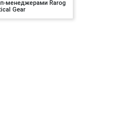
оп-менеджерами Rarog
ical Gear