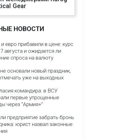
ical Gear
НЫЕ НОВОСТИ
и евро прибавили в цене: курс
7 августа и ожидается ли
ние спроса на валюту
ине основали новый праздник,
отмечать уже на выходных
гласия командира: в ВСУ
вали первые упрощенные
ды через "Армия+"
ли предприятие забрать бронь
дника: юрист назвал законные
ния