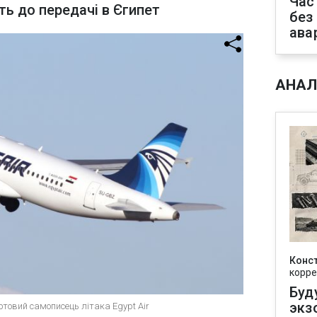
Час
ь до передачі в Єгипет
без
ава
АНАЛ
Конс
корре
Буд
экз
товий самописець літака Egypt Air