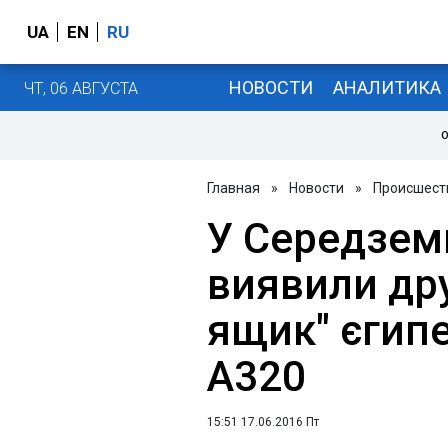
UA
EN
RU
НОВОСТИ
АНАЛИТИКА
ЧТ, 06 АВГУСТА
О
Главная
»
Новости
»
Происшест
У Середзем
виявили др
ящик" єгипе
A320
15:51 17.06.2016 Пт