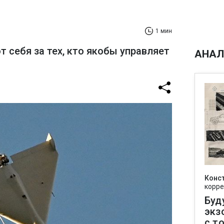
1 мин
себя за тех, кто якобы управляет
АНАЛ
Конс
корре
Буд
экз
с т