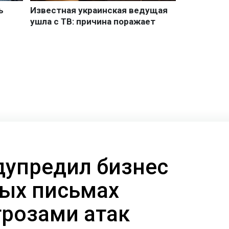
дупредил бизнес
ых письмах
грозами атак