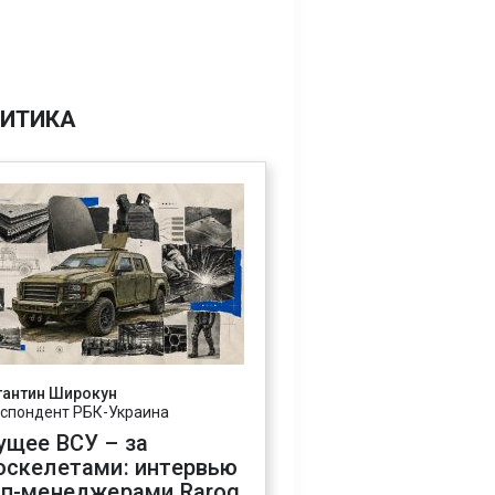
ИТИКА
тантин Широкун
спондент РБК-Украина
ущее ВСУ – за
оскелетами: интервью
оп-менеджерами Rarog