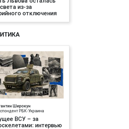
ть Львова осталась
 света из-за
рийного отключения
ИТИКА
тантин Широкун
спондент РБК-Украина
ущее ВСУ – за
оскелетами: интервью