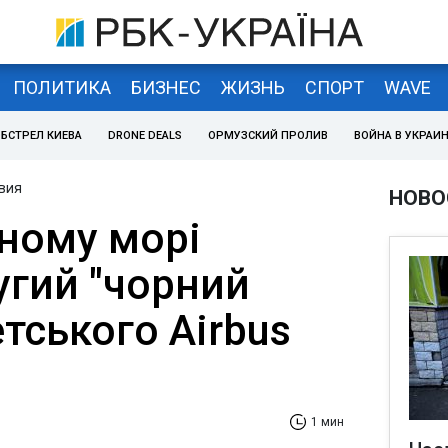
ПОЛИТИКА
БИЗНЕС
ЖИЗНЬ
СПОРТ
WAVE
БСТРЕЛ КИЕВА
DRONE DEALS
ОРМУЗСКИЙ ПРОЛИВ
ВОЙНА В УКРАИ
вия
НОВО
ному морі
угий "чорний
тського Airbus
1 мин