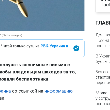
Tact
ГЛАВ
Доллар 
 (Getty Images)
НБУ на 
повыше
 Читай только суть из
РБК-Украина в
В Укра
будем 
 получать анонимные письма с
кобы владельцам шахедов за то,
Без со
старто
ковали беспилотники.
перево
раина
со ссылкой на
информацию
Может 
ва.
у сотру
основа