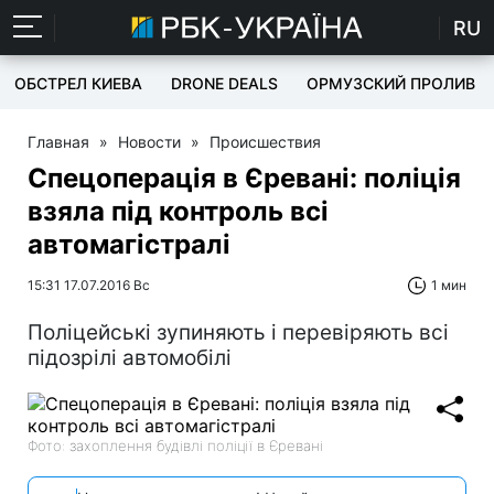
RU
ОБСТРЕЛ КИЕВА
DRONE DEALS
ОРМУЗСКИЙ ПРОЛИВ
Главная
»
Новости
»
Происшествия
Спецоперація в Єревані: поліція
взяла під контроль всі
автомагістралі
15:31 17.07.2016 Вс
1 мин
Поліцейські зупиняють і перевіряють всі
підозрілі автомобілі
Фото: захоплення будівлі поліції в Єревані