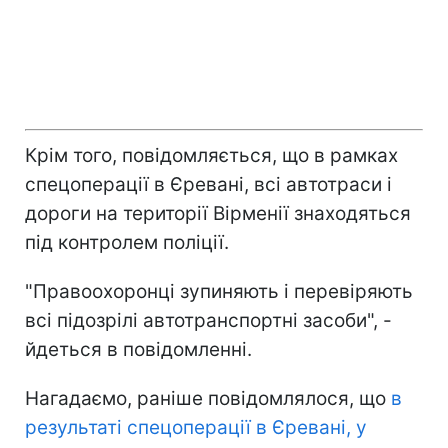
Крім того, повідомляється, що в рамках
спецоперації в Єревані, всі автотраси і
дороги на території Вірменії знаходяться
під контролем поліції.
"Правоохоронці зупиняють і перевіряють
всі підозрілі автотранспортні засоби", -
йдеться в повідомленні.
Нагадаємо, раніше повідомлялося, що
в
результаті спецоперації в Єревані, у