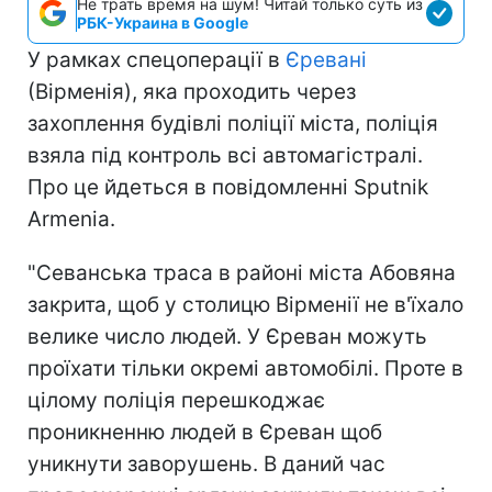
Не трать время на шум! Читай только суть из
РБК-Украина в Google
У рамках спецоперації в
Єревані
(Вірменія), яка проходить через
захоплення будівлі поліції міста, поліція
взяла під контроль всі автомагістралі.
Про це йдеться в повідомленні Sputnik
Armenia.
"Севанська траса в районі міста Абовяна
закрита, щоб у столицю Вірменії не в'їхало
велике число людей. У Єреван можуть
проїхати тільки окремі автомобілі. Проте в
цілому поліція перешкоджає
проникненню людей в Єреван щоб
уникнути заворушень. В даний час