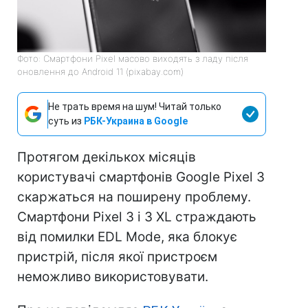
Фото: Смартфони Pixel масово виходять з ладу після
оновлення до Android 11 (pixabay.com)
Не трать время на шум! Читай только
суть из
РБК-Украина в Google
Протягом декількох місяців
користувачі смартфонів Google Pixel 3
скаржаться на поширену проблему.
Смартфони Pixel 3 і 3 XL страждають
від помилки EDL Mode, яка блокує
пристрій, після якої пристроєм
неможливо використовувати.