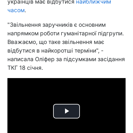
українців має відбутися
найближчим
часом
.
"Звільнення заручників є основним
напрямком роботи гуманітарної підгрупи.
Вважаємо, що таке звільнення має
відбутися в найкоротші терміни", -
написала Оліфер за підсумками засідання
ТКГ 18 січня.
Play
Video