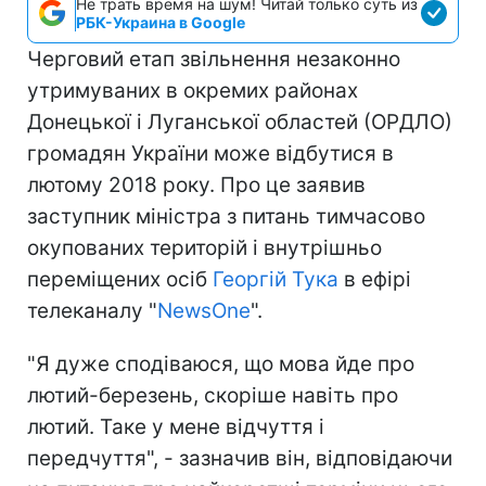
Не трать время на шум! Читай только суть из
РБК-Украина в Google
Черговий етап звільнення незаконно
утримуваних в окремих районах
Донецької і Луганської областей (ОРДЛО)
громадян України може відбутися в
лютому 2018 року. Про це заявив
заступник міністра з питань тимчасово
окупованих територій і внутрішньо
переміщених осіб
Георгій Тука
в ефірі
телеканалу "
NewsOne
".
"Я дуже сподіваюся, що мова йде про
лютий-березень, скоріше навіть про
лютий. Таке у мене відчуття і
передчуття", - зазначив він, відповідаючи