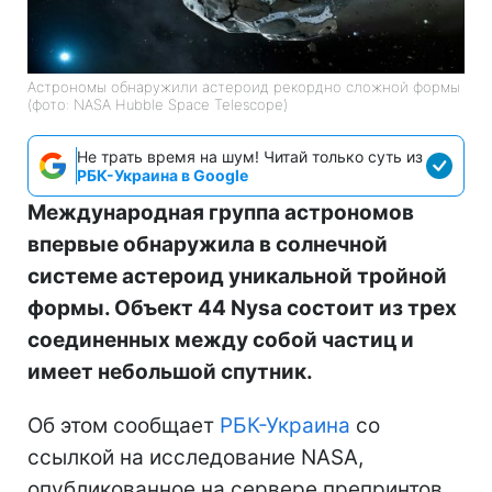
Астрономы обнаружили астероид рекордно сложной формы
(фото: NASA Hubble Space Telescope)
Не трать время на шум! Читай только суть из
РБК-Украина в Google
Международная группа астрономов
впервые обнаружила в солнечной
системе астероид уникальной тройной
формы. Объект 44 Nysa состоит из трех
соединенных между собой частиц и
имеет небольшой спутник.
Об этом сообщает
РБК-Украина
со
ссылкой на исследование NASA,
опубликованное на сервере препринтов