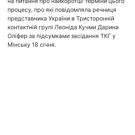
на питання про найкоротші терміни цього
процесу, про які повідомляла речниця
представника України в Тристоронній
контактній групі Леоніда Кучми Дарина
Оліфер за підсумками засідання ТКГ у
Мінську 18 січня.