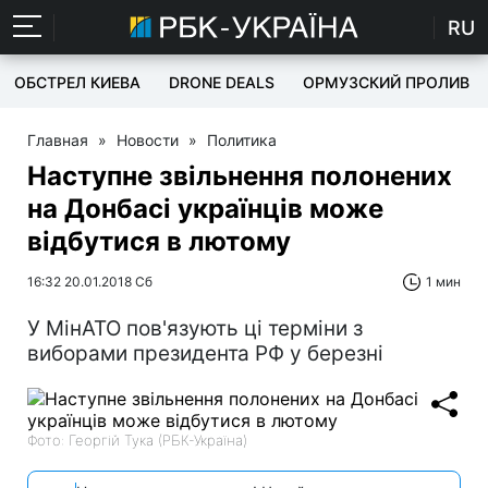
RU
ОБСТРЕЛ КИЕВА
DRONE DEALS
ОРМУЗСКИЙ ПРОЛИВ
Главная
»
Новости
»
Политика
Наступне звільнення полонених
на Донбасі українців може
відбутися в лютому
16:32 20.01.2018 Сб
1 мин
У МінАТО пов'язують ці терміни з
виборами президента РФ у березні
Фото: Георгій Тука (РБК-Україна)