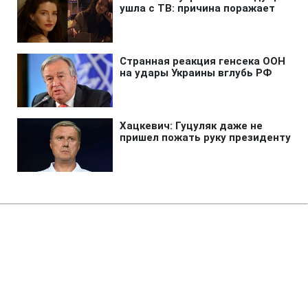
Главная
»
Жизнь
»
Общество
Днестровское водохранилище
критически мелеет: для
десятков предприятий ввели