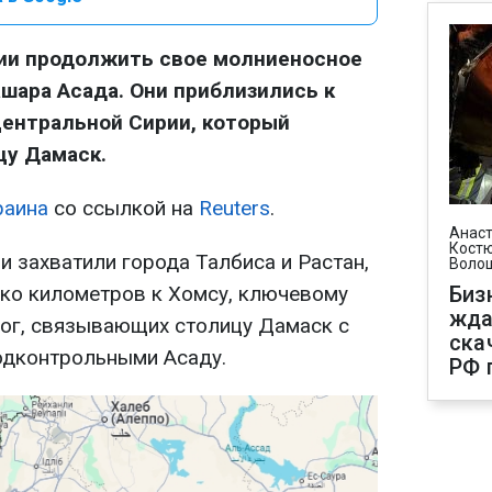
ии продолжить свое молниеносное
ашара Асада. Они приблизились к
центральной Сирии, который
цу Дамаск.
раина
со ссылкой на
Reuters
.
Анаст
Костю
и захватили города Талбиса и Растан,
Воло
ко километров к Хомсу, ключевому
Биз
жда
рог, связывающих столицу Дамаск с
ска
одконтрольными Асаду.
РФ 