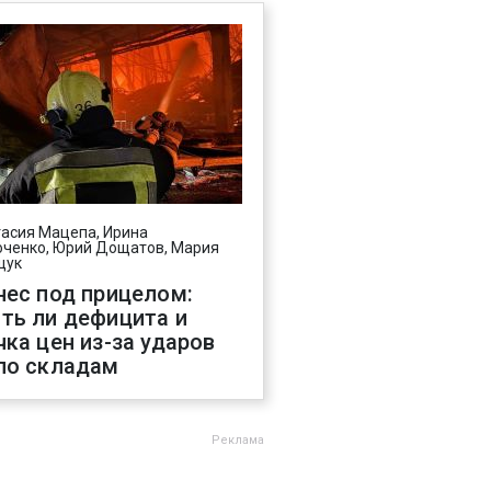
асия Мацепа, Ирина
ченко, Юрий Дощатов, Мария
щук
нес под прицелом:
ть ли дефицита и
чка цен из-за ударов
по складам