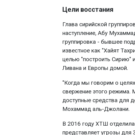
Цели восстания
Глава сирийской группиро
наступление, Абу Мухамма
группировка - бывшее под
известное как "Хайят Тахр
целью "построить Сирию" и
Ливана и Европы домой.
"Когда мы говорим о целя
свержение этого режима. 
доступные средства для до
Мохаммад аль-Джолани.
В 2016 году ХТШ отделилас
представляет угрозы для З