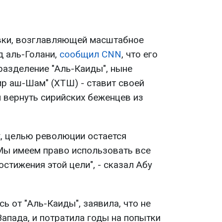
вки, возглавляющей масштабное
д аль-Голани,
сообщил CNN
, что его
разделение "Аль-Каиды", ныне
ир аш-Шам" (ХТШ) - ставит своей
 вернуть сирийских беженцев из
х, целью революции остается
Мы имеем право использовать все
стижения этой цели", - сказал Абу
ь от "Аль-Каиды", заявила, что не
апада, и потратила годы на попытки