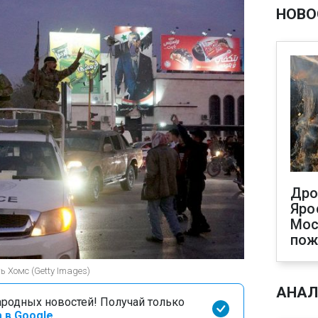
НОВО
Дро
Яро
Мос
пож
ь Хомс (Getty Images)
АНАЛ
родных новостей! Получай только
 в Google