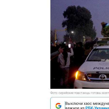
Фото: сирийские повстанцы готовы взят
Выключи хаос междуна
важное из
РБК-Украина