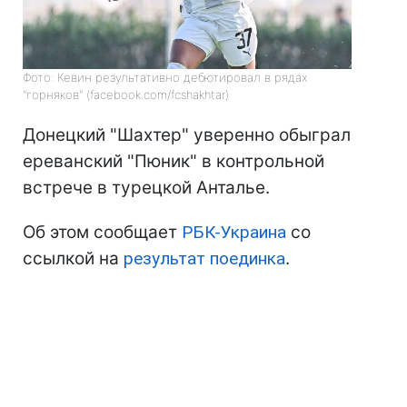
Фото: Кевин результативно дебютировал в рядах
"горняков" (facebook.com/fcshakhtar)
Донецкий "Шахтер" уверенно обыграл
ереванский "Пюник" в контрольной
встрече в турецкой Анталье.
Об этом сообщает
РБК-Украина
со
ссылкой на
результат поединка
.