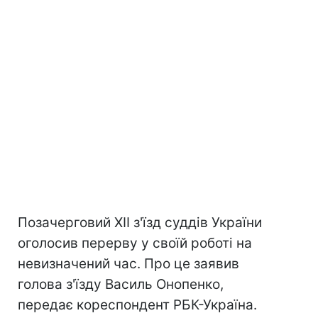
Позачерговий XII з'їзд суддів України
оголосив перерву у своїй роботі на
невизначений час. Про це заявив
голова з'їзду Василь Онопенко,
передає кореспондент РБК-Україна.