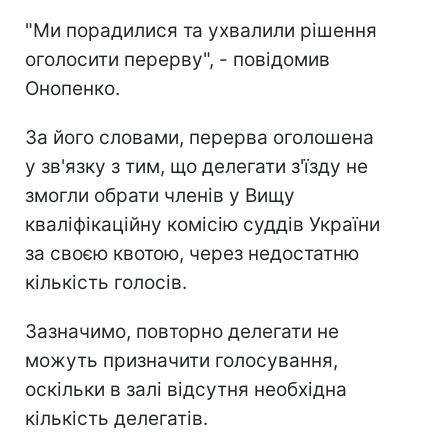
"Ми порадилися та ухвалили рішення
оголосити перерву", - повідомив
Онопенко.
За його словами, перерва оголошена
у зв'язку з тим, що делегати з'їзду не
змогли обрати членів у Вищу
кваліфікаційну комісію суддів України
за своєю квотою, через недостатню
кількість голосів.
Зазначимо, повторно делегати не
можуть призначити голосування,
оскільки в залі відсутня необхідна
кількість делегатів.