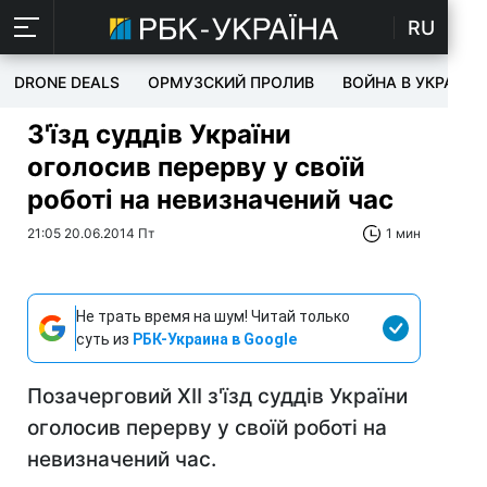
RU
DRONE DEALS
ОРМУЗСКИЙ ПРОЛИВ
ВОЙНА В УКРАИНЕ
З'їзд суддів України
оголосив перерву у своїй
роботі на невизначений час
21:05 20.06.2014 Пт
1 мин
Не трать время на шум! Читай только
суть из
РБК-Украина в Google
Позачерговий XII з'їзд суддів України
оголосив перерву у своїй роботі на
невизначений час.