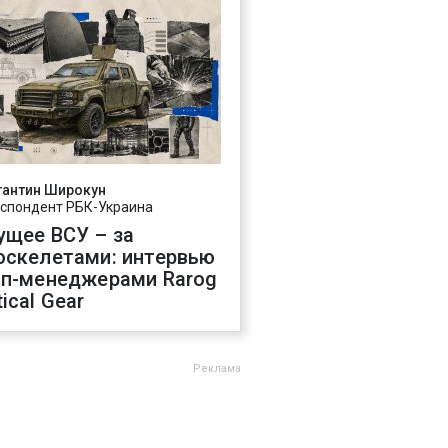
тантин Широкун
спондент РБК-Украина
ущее ВСУ – за
оскелетами: интервью
оп-менеджерами Rarog
ical Gear