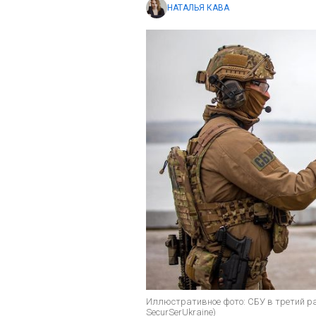
НАТАЛЬЯ КАВА
Иллюстративное фото: СБУ в третий ра
SecurSerUkraine)