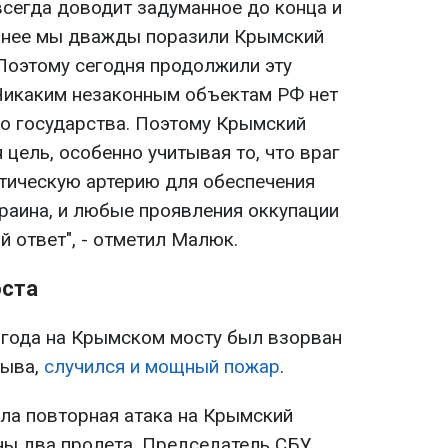
всегда доводит задуманное до конца и
Ранее мы дважды поразили Крымский
 Поэтому сегодня продолжили эту
Никаким незаконным объектам РФ нет
го государства. Поэтому Крымский
 цель, особенно учитывая то, что враг
стическую артерию для обеспечения
краина, и любые проявления оккупации
й ответ", - отметил Малюк.
ста
 года на Крымском мосту был взорван
рыва,
случился и мощный пожар
.
ыла повторная атака на Крымский
ны два пролета. Председатель СБУ