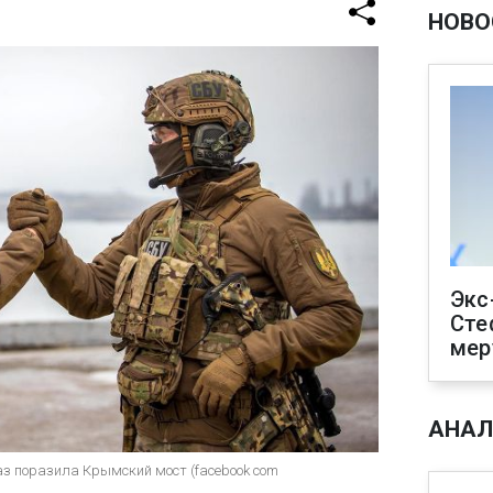
НОВО
Экс
Сте
мер
АНАЛ
з поразила Крымский мост (facebook com