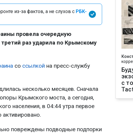
онте из-за фактов, а не слухов с
РБК-
раины провела очередную
 третий раз ударила по Крымскому
Конс
корре
раина
со
ссылкой
на пресс-службу
Буд
экз
с т
длилась несколько месяцев. Сначала
Tact
опоры Крымского моста, а сегодня,
ого населения, в 04:44 утра первое
 активировано.
льно повреждены подводные подпорки