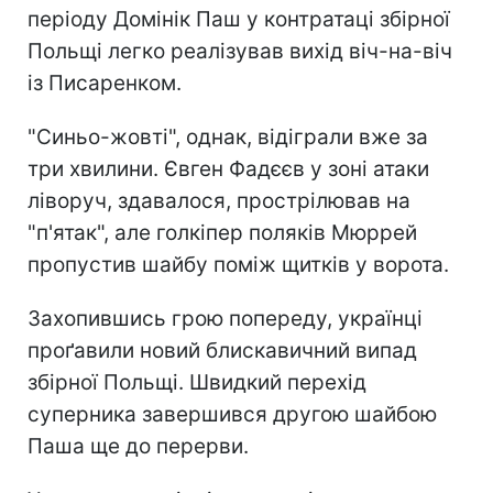
періоду Домінік Паш у контратаці збірної
Польщі легко реалізував вихід віч-на-віч
із Писаренком.
"Синьо-жовті", однак, відіграли вже за
три хвилини. Євген Фадєєв у зоні атаки
ліворуч, здавалося, прострілював на
"п'ятак", але голкіпер поляків Мюррей
пропустив шайбу поміж щитків у ворота.
Захопившись грою попереду, українці
проґавили новий блискавичний випад
збірної Польщі. Швидкий перехід
суперника завершився другою шайбою
Паша ще до перерви.