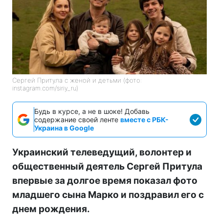
Сергей Притула с женой и детьми (фото:
instagram.com/siriy_ru)
Будь в курсе, а не в шоке! Добавь
содержание своей ленте
вместе с РБК-
Украина в Google
Украинский телеведущий, волонтер и
общественный деятель Сергей Притула
впервые за долгое время показал фото
младшего сына Марко и поздравил его с
днем рождения.