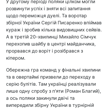
У другому періоді поляки цілком могли
розвинути успіх і зняти всі запитання
щодо переможця дуелі. Та воротар
збірної України Сергій Писаренко впіймав
кураж і зробив кілька видовищних сейвів.
А в третій 20-хвилинці Михайло Сімчук
перехопив шайбу в центрі майданчика,
прорвався до воріт і розібрався з
кіпером.
Обережна гра команд у фінальні хвилини
та в овертаймі призвели до переходу в
серію булітів. Там українці реалізували
лише одну спробу з п'яти (Роман Благий),
а ось поляки закинули двічі та
випередили збірну України в турнірній