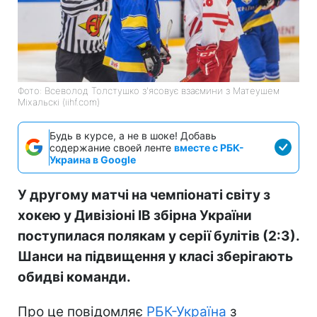
Фото: Всеволод Толстушко з'ясовує взаємини з Матеушем
Міхальскі (iihf.com)
Будь в курсе, а не в шоке! Добавь
содержание своей ленте
вместе с РБК-
Украина в Google
У другому матчі на чемпіонаті світу з
хокею у Дивізіоні IB збірна України
поступилася полякам у серії булітів (2:3).
Шанси на підвищення у класі зберігають
обидві команди.
Про це повідомляє
РБК-Україна
з