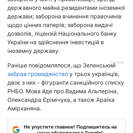
державного майна резидентами іноземної
держави; заборона вчинення правочинів
щодо цінних паперів; заборона видачі
дозволів, ліцензій Національного банку
України на здійснення інвестицій в
іноземну державу.
Раніше повідомлялося, що Зеленський
забрав громадянство
у трьох українців,
двоє з них - фігуранти санкційного списку
РНБО. Мова йде про Вадима Альперіна,
Олександра Єрімічука, а також Араїка
Амірханяна.
Не упустите главное! Подпишитесь на
наши обновления в Google!