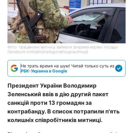
Фото: працівники митниці займали зокрема керівні посади
(facebook.com/skhidneregionalneypravlinnya)
Не трать время на шум! Читай только суть из
РБК-Украина в Google
Президент України Володимир
Зеленський ввів в дію другий пакет
санкцій проти 13 громадян за
контрабанду. В список потрапили п'ять
колишніх співробітників митниці.