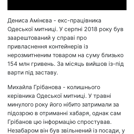
Дениса Амінєва - екс-працівника
Одеської митниці. У серпні 2018 року був
заарештований у справі про
привласнення контейнерів із
нерозмитненим товаром на суму близько
154 млн гривень. За місяць вийшов із-під
варти під заставу.
Михайла Грібанова - колишнього
керівника Одеської митниці. У травні
минулого року його нібито затримали за
підозрою в отриманні хабаря, однак сам
Грібанов цю інформацію спростував.
Незабаром він був звільнений із посади, у