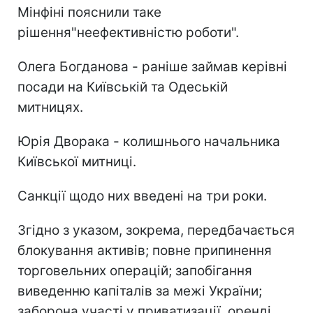
Мінфіні пояснили таке
рішення"неефективністю роботи".
Олега Богданова - раніше займав керівні
посади на Київській та Одеській
митницях.
Юрія Дворака - колишнього начальника
Київської митниці.
Санкції щодо них введені на три роки.
Згідно з указом, зокрема, передбачається
блокування активів; повне припинення
торговельних операцій; запобігання
виведенню капіталів за межі України;
заборона участі у приватизації, оренді