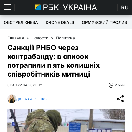
RU
ОБСТРЕЛ КИЕВА
DRONE DEALS
ОРМУЗСКИЙ ПРОЛИВ
Главная
»
Новости
»
Политика
Санкції РНБО через
контрабанду: в список
потрапили п'ять колишніх
співробітників митниці
01:49 22.04.2021 Чт
2 мин
ДАША ХАРЧЕНКО