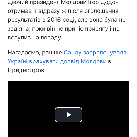
Діючий президент Молдови Ігор Додон
отримав її відразу ж після оголошення
результатів в 2016 році, але вона була не
задіяна, поки він не приніс присягу і не
вступив на посаду.
Нагадаємо, раніше
Санду запропонувала
Україні врахувати досвід Молдови
в
Придністров'ї.
Play
Video