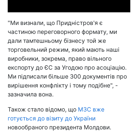
"Ми визнали, що Придністров'я є
частиною переговорного формату, ми
дали тамтешньому бізнесу той же
торговельний режим, який мають наші
виробники, зокрема, право вільного
експорту до ЄС за Угодою про асоціацію.
Ми підписали більше 300 документів про
вирішення конфлікту і тому подібне", -
зазначила вона.
Також стало відомо, що
МЗС вже
готується до візиту до України
новообраного президента Молдови.