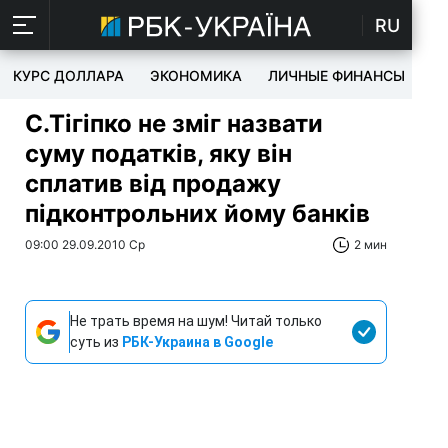
RU
КУРС ДОЛЛАРА
ЭКОНОМИКА
ЛИЧНЫЕ ФИНАНСЫ
T
С.Тігіпко не зміг назвати
суму податків, яку він
сплатив від продажу
підконтрольних йому банків
09:00 29.09.2010 Ср
2 мин
Не трать время на шум! Читай только
суть из
РБК-Украина в Google