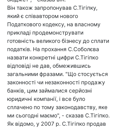
Він також запропонував С.Тігіпку,
який є співавтором нового
Податкового кодексу, на власному
прикладі продемонструвати
готовність великого бізнесу до сплати
податків. На прохання С.Соболєва
назвати конкретні цифри С.Тігіпко
відповіді не дав, обмежившись
загальними фразами. "Що стосується
законності чи незаконності продажу
банків, цим займалися серйозні
юридичні компанії, і все було
сплачено по тому законодавству, яке
ми сьогодні маємо", - сказав С.Тігіпко.
Як відомо, у 2007 р. С.Тігіпко продав