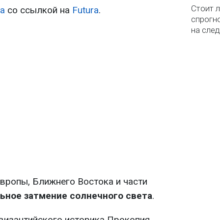
Стоит л
а
со ссылкой на
Futura
.
спрогно
на сле
Европы, Ближнего Востока и части
ьное затмение солнечного света
.
византийского историка Прокопия