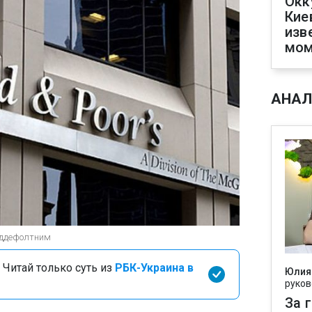
Окк
Кие
изв
мом
АНАЛ
еддефолтним
 Читай только суть из
РБК-Украина в
Юлия
руков
За 