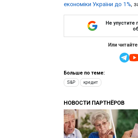
економіки України до 1%
, 
Не упустите 
об
Или читайте
Больше по теме:
S&P
кредит