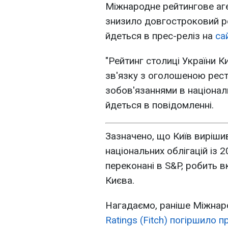
Міжнародне рейтингове аге
знизило довгостроковий ре
йдеться в прес-реліз на
са
"Рейтинг столиці України К
зв'язку з оголошеною рест
зобов'язаннями в національ
йдеться в повідомленні.
Зазначено, що Київ виріши
національних облігацій із 2
переконані в S&P, робить 
Києва.
Нагадаємо, раніше Міжнар
Ratings (Fitch) погіршило 