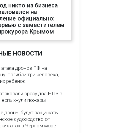
год никто из бизнеса
жаловался на
ление официально:
ервью с заместителем
прокурора Крымом
НЫЕ НОВОСТИ
 атака дронов РФ на
у: погибли три человека,
них ребенок
атаковали сразу два НПЗ в
: вспыхнули пожары
е дроны будут защищать
нское судоходство от
ских атак в Черном море