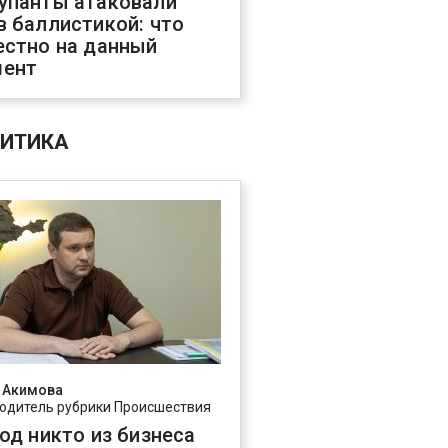
упанты атаковали
в баллистикой: что
естно на данный
ент
ИТИКА
 Акимова
одитель рубрики Происшествия
год никто из бизнеса