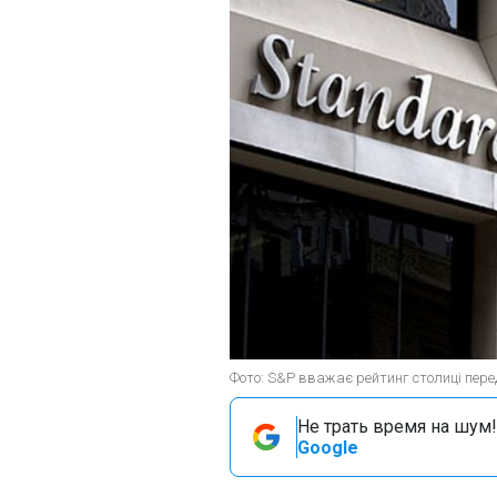
Фото: S&P вважає рейтинг столиці пер
Не трать время на шум!
Google