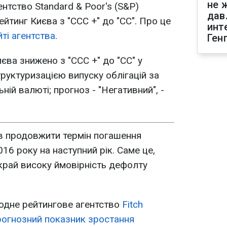
не 
нтство Standard & Poor's (S&P)
дав
йтинг Києва з "ССС +" до "СС". Про це
инт
йті агентства
.
Ген
иєва знижено з "ССС +" до "СС" у
руктуризацією випуску облігацій за
ній валюті; прогноз - "Негативний", -
в продовжити термін погашення
016 року на наступний рік. Саме це,
вкрай високу ймовірність дефолту
одне рейтингове агентство
Fitch
прогнозний показник зростання