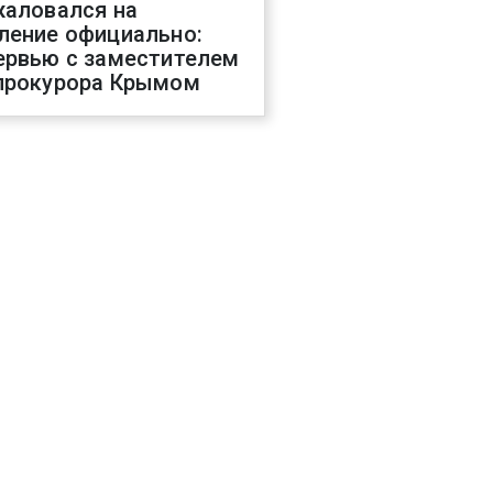
жаловался на
ление официально:
ервью с заместителем
прокурора Крымом