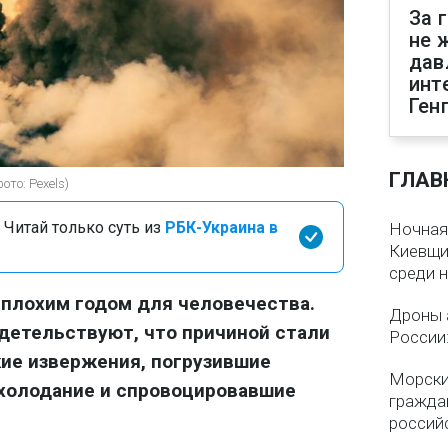
За 
не 
дав
инт
Ген
ГЛАВ
ото: Pexels)
 Читай только суть из
РБК-Украина в
Ночная
Киевщин
среди 
 плохим годом для человечества.
Дроны 
детельствуют, что причиной стали
России
ие извержения, погрузившие
Морски
охолодание и спровоцировавшие
гражда
россий