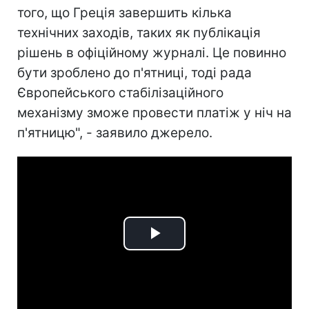
того, що Греція завершить кілька
технічних заходів, таких як публікація
рішень в офіційному журналі. Це повинно
бути зроблено до п'ятниці, тоді рада
Європейського стабілізаційного
механізму зможе провести платіж у ніч на
п'ятницю", - заявило джерело.
Play
Video