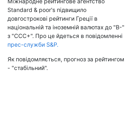
Міжнародне рейтингове агентство
Standard & poor's підвищило
довгострокові рейтинги Греції в
національній та іноземній валютах до "B-"
з "CCC+". Про це йдеться в повідомленні
прес-служби S&P.
Як повідомляється, прогноз за рейтингом
- "стабільний".