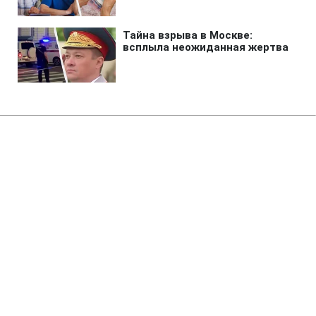
Главная
»
Бизнес
»
Tech
Худший год в истории
человечества: ученые
обнаружили причину
глобальной катастрофы
08:12 08.08.2026 Сб
2 мин
Наши предки наблюдали солнце без
тепла и летний снег