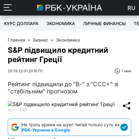
RU
КУРС ДОЛЛАРА
ЭКОНОМИКА
ЛИЧНЫЕ ФИНАНСЫ
T
Главная
»
Бизнес
»
Экономика
S&P підвищило кредитний
рейтинг Греції
20:19 22.01.2016 Пт
1 мин
Рейтинг підвищили до "B-" з "CCC+" зі
"стабільним" прогнозом
Фото: S&P
Не трать время на шум! Читай только суть из
РБК-Украина в Google