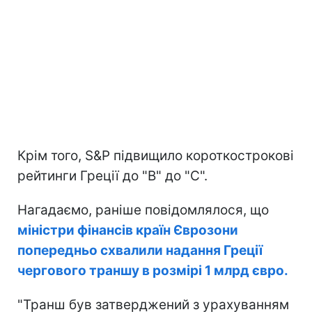
Крім того, S&P підвищило короткострокові
рейтинги Греції до "B" до "C".
Нагадаємо, раніше повідомлялося, що
міністри фінансів країн Єврозони
попередньо схвалили надання Греції
чергового траншу в розмірі 1 млрд євро.
"Транш був затверджений з урахуванням