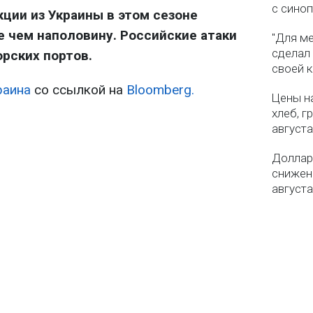
с сино
кции из Украины в этом сезоне
 чем наполовину. Российские атаки
"Для ме
сделал
рских портов.
своей 
раина
со ссылкой на
Bloomberg.
Цены на
хлеб, г
августа
Доллар 
снижен
августа