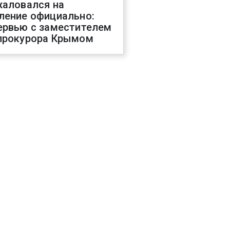
жаловался на
ление официально:
ервью с заместителем
прокурора Крымом