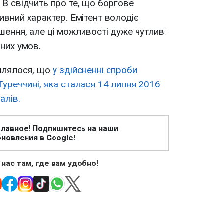
В свідчить про те, що боргове
ивний характер. Емітент володіє
ення, але ці можливості дуже чутливі
них умов.
млялося, що
у здійсненні
спроби
Туреччині
, яка сталася 14 липня 2016
алів.
главное! Подпишитесь на наши
новления в Google!
 нас там, где вам удобно!