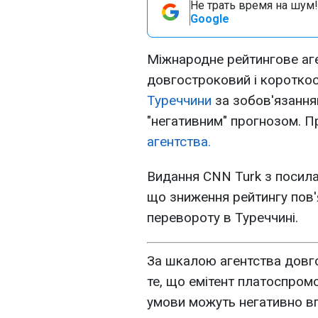
Не трать время на шум!
Google
Міжнародне рейтингове аге
довгостроковий і короткос
Туреччини
за зобов'язанням
"негативним" прогнозом. П
агентства.
Видання CNN Turk з посила
що зниження рейтингу пов
перевороту в Туреччині.
За шкалою агентства довг
те, що емітент платоспром
умови можуть негативно вп