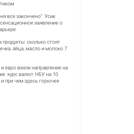
птиком
ня все закончено": Усик
 сенсационное заявление о
карьере
 продукты: сколько стоят
речка, яйца, масло и молоко 7
и евро взяли направление на
ие: курс валют НБУ на 10
 и при чем здесь горючее