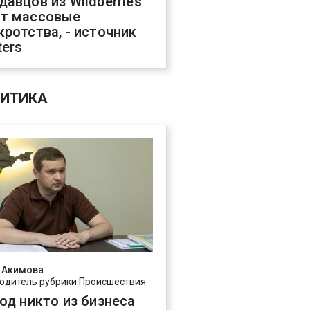
давцов из Wildberries
т массовые
кротства, - источник
ters
ИТИКА
 Акимова
одитель рубрики Происшествия
год никто из бизнеса