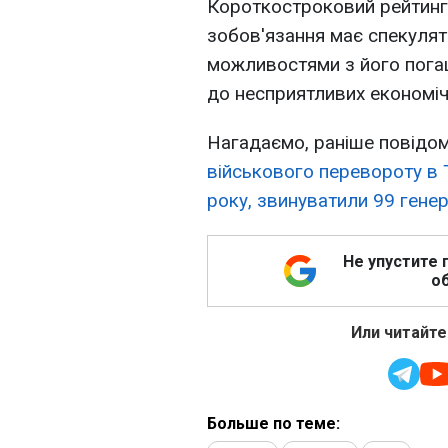
Короткостроковий рейтинг 
зобов'язання має спекулят
можливостями з його погаш
до несприятливих економіч
Нагадаємо, раніше повідо
військового перевороту в 
року, звинуватили 99 генер
Не упустите 
об
Или читайте
Больше по теме: