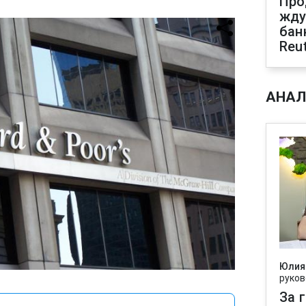
Про
жду
бан
Reu
АНАЛ
Юлия
руков
За 