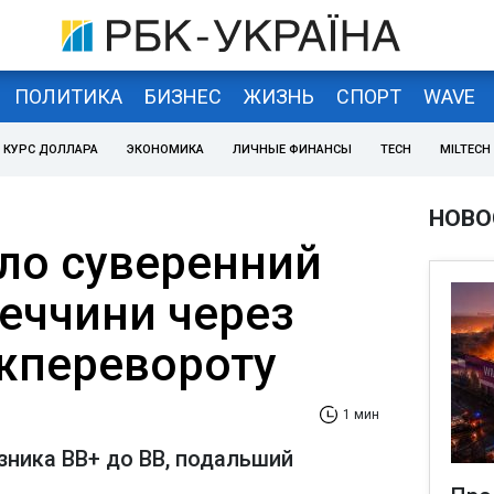
ПОЛИТИКА
БИЗНЕС
ЖИЗНЬ
СПОРТ
WAVE
КУРС ДОЛЛАРА
ЭКОНОМИКА
ЛИЧНЫЕ ФИНАНСЫ
TECH
MILTECH
НОВО
ло суверенний
реччини через
жперевороту
1 мин
зника ВВ+ до ВВ, подальший