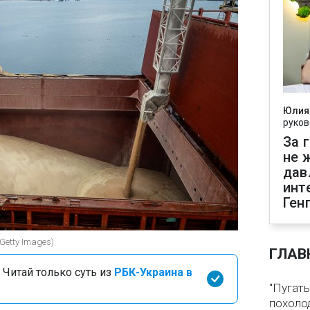
Юлия
руков
За 
не 
дав
инт
Ген
Getty Images)
ГЛАВ
 Читай только суть из
РБК-Украина в
"Пугать
похолод