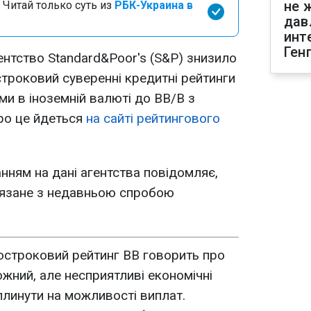
не 
 Читай только суть из
РБК-Украина в
дав
инт
Ген
нтство Standard&Poor's (S&P) знизило
троковий суверенні кредитні рейтинги
и в іноземній валюті до ВВ/В з
ро це йдеться
на сайті рейтингового
нням на дані агентства повідомляє,
'язане з недавньою спробою
остроковий рейтинг ВВ говорить про
ожний, але несприятливі економічні
линути на можливості виплат.