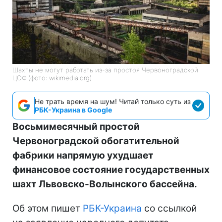
Шахты не могут работать из-за простоя Червоноградской
ЦОФ (фото: wikimedia.org)
Не трать время на шум! Читай только суть из
РБК-Украина в Google
Восьмимесячный простой
Червоноградской обогатительной
фабрики напрямую ухудшает
финансовое состояние государственных
шахт Львовско-Волынского бассейна.
Об этом пишет
РБК-Украина
со ссылкой