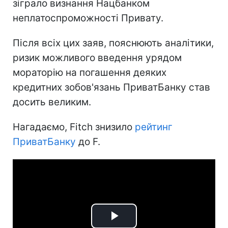
зіграло визнання Нацбанком
неплатоспроможності Привату.
Після всіх цих заяв, пояснюють аналітики,
ризик можливого введення урядом
мораторію на погашення деяких
кредитних зобов'язань ПриватБанку став
досить великим.
Нагадаємо, Fitch знизило
рейтинг
ПриватБанку
до F.
Play