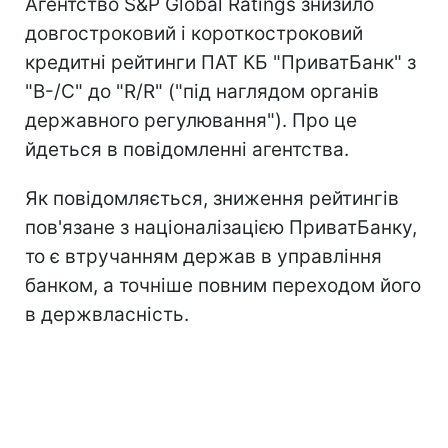
Агентство S&P Global Ratings знизило
довгостроковий і короткостроковий
кредитні рейтинги ПАТ КБ "ПриватБанк" з
"B-/C" до "R/R" ("під наглядом органів
державного регулювання"). Про це
йдеться в повідомленні агентства.
Як повідомляється, зниження рейтингів
пов'язане з націоналізацією ПриватБанку,
то є втручанням держав в управління
банком, а точніше повним переходом його
в держвласність.