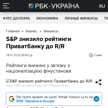
RU
КУРС ДОЛЛАРА
ЭКОНОМИКА
ЛИЧНЫЕ ФИНАНСЫ
T
Главная
»
Бизнес
»
Финансы
S&P знизило рейтинги
Приватбанку до R/R
14:11 21.12.2016 Ср
1 мин
Рейтинги знижені у зв'язку з
націоналізацією фінустанови
Фото: S&P знизило рейтинг ПриватБанку
Не трать время на шум! Читай только суть из
РБК-Украина в Google