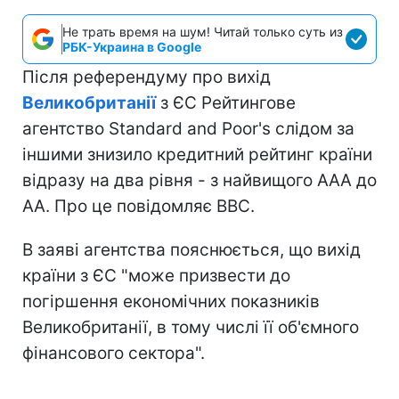
Не трать время на шум! Читай только суть из
РБК-Украина в Google
Після референдуму про вихід
Великобританії
з ЄС Рейтингове
агентство Standard and Poor's слідом за
іншими знизило кредитний рейтинг країни
відразу на два рівня - з найвищого ААА до
АА. Про це повідомляє ВВС.
В заяві агентства пояснюється, що вихід
країни з ЄС "може призвести до
погіршення економічних показників
Великобританії, в тому числі її об'ємного
фінансового сектора".