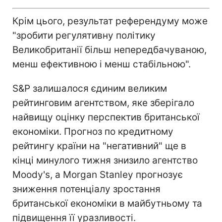
Крім цього, результат референдуму може
"зробити регулятивну політику
Великобританії більш непередбачуваною,
менш ефективною і менш стабільною".
S&P залишалося єдиним великим
рейтинговим агентством, яке зберігало
найвищу оцінку перспектив британської
економіки. Прогноз по кредитному
рейтингу країни на "негативний" ще в
кінці минулого тижня знизило агентство
Moody's, а Morgan Stanley прогнозує
зниження потенціалу зростання
британської економіки в майбутньому та
підвищення її уразливості.