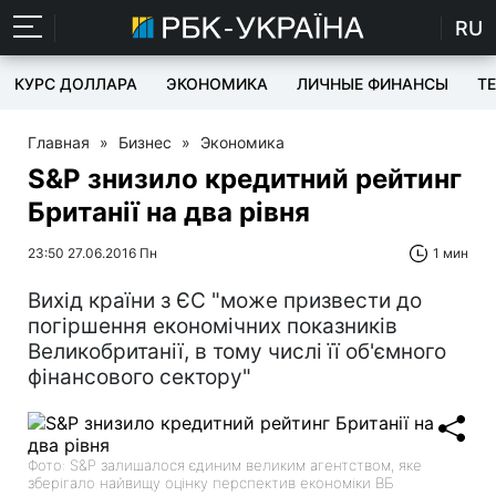
RU
КУРС ДОЛЛАРА
ЭКОНОМИКА
ЛИЧНЫЕ ФИНАНСЫ
T
Главная
»
Бизнес
»
Экономика
S&P знизило кредитний рейтинг
Британії на два рівня
23:50 27.06.2016 Пн
1 мин
Вихід країни з ЄС "може призвести до
погіршення економічних показників
Великобританії, в тому числі її об'ємного
фінансового сектору"
Фото: S&P залишалося єдиним великим агентством, яке
зберігало найвищу оцінку перспектив економіки ВБ