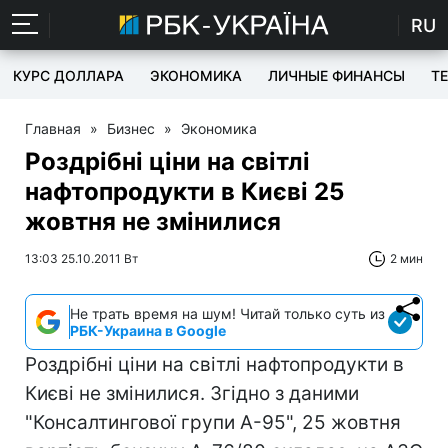
RU
КУРС ДОЛЛАРА
ЭКОНОМИКА
ЛИЧНЫЕ ФИНАНСЫ
T
Главная
»
Бизнес
»
Экономика
Роздрібні ціни на світлі
нафтопродукти в Києві 25
жовтня не змінилися
13:03 25.10.2011 Вт
2 мин
Не трать время на шум! Читай только суть из
РБК-Украина в Google
Роздрібні ціни на світлі нафтопродукти в
Києві не змінилися. Згідно з даними
"Консалтингової групи А-95", 25 жовтня