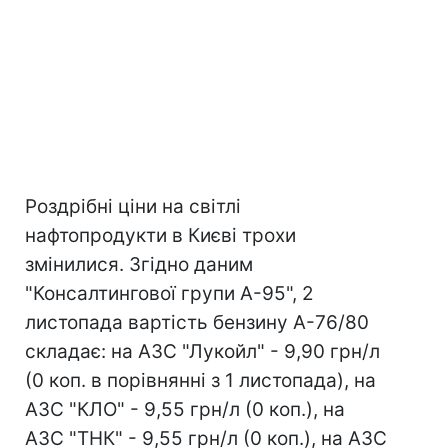
Роздрібні ціни на світлі
нафтопродукти в Києві трохи
змінилися. Згідно даним
"Консалтингової групи А-95", 2
листопада вартість бензину А-76/80
складає: на АЗС "Лукойл" - 9,90 грн/л
(0 коп. в порівнянні з 1 листопада), на
АЗС "КЛО" - 9,55 грн/л (0 коп.), на
АЗС "ТНК" - 9,55 грн/л (0 коп.), на АЗС