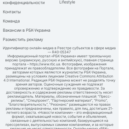
Lifestyle
конфиденциальности
Контакты
Команда
Вакансии в РБК-Украина
Разместить рекламу
Идентификатор онлайн-медиа в Реестре субъектов в сфере медиа
— R40-05347
Информационный портал «РБК-Украина» имеет трехязычную
версию (украинскую, русскую и английскую), главная страница
портала –
https://www.rbc.ua
. Фотографии, изображения
принадлежат их правообладателям. Все фотографии на Портале,
авторами которых являются журналисты РБК-Украина,
размещены на условиях лицензии Creative Commons Attribution
4.0 International. Редакция РБК-Украина может не разделять точку
зрения авторов. Оценочные суждения не подлежат
опровержению и подтверждению их правдивости. За
достоверность и содержание рекламы ответственность несет
рекламодатель. Материалы, обозначенные плашкой: "Пресс-
релизы", "Спецпроект", "Партнерский материал", "Promo",
"Благотворительность", "Резонанс" размещаются на правах
рекламы и предназначены, как правило, для лиц, достигших 21-
летнего возраста. «Новости компании» – это информационный
формат, охватывающий новости, события и объявления,
связанные с деятельностью компаний, базирующиеся на
прессрелизах, выпускаемых самими компаниями, и за которые
редакция не несет ответственности. Онлайн-медиа «РБК-