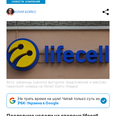
ЮЛИЯ БОЙКО
Фото: украинцы оценили выгодное предложение и массово
переносят номера на lifecell (Getty Images)
Не трать время на шум! Читай только суть из
РБК-Украина в Google
Последние недели на стороне lifecell