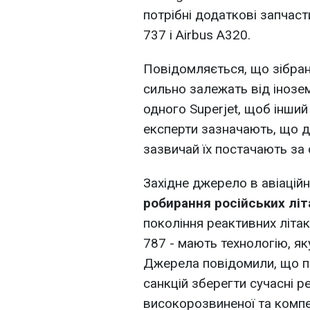
потрібні додаткові запчаст
737 і Airbus A320.
Повідомляється, що зібрані 
сильно залежать від інозе
одного Superjet, щоб інший
експерти зазначають, що д
зазвичай їх постачають за
Західне джерело в авіацій
робирання російських літ
покоління реактивних літак
787 - мають технологію, я
Джерела повідомили, що пр
санкцій зберегти сучасні р
високорозвиненої та компет