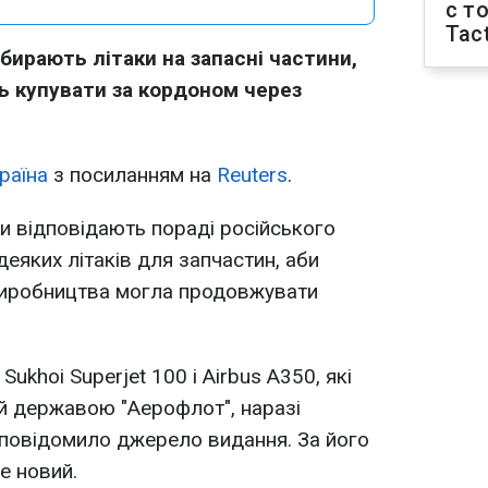
с т
Tact
збирають літаки на запасні частини,
ь купувати за кордоном через
раїна
з посиланням на
Reuters
.
ки відповідають пораді російського
еяких літаків для запчастин, аби
 виробництва могла продовжувати
ukhoi Superjet 100 і Airbus A350, які
й державою "Аерофлот", наразі
 повідомило джерело видання. За його
е новий.