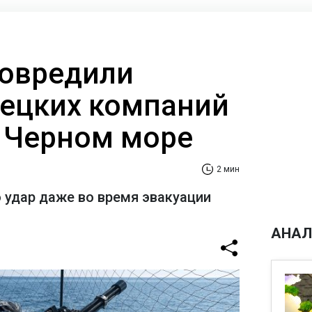
овредили
ецких компаний
и Черном море
2 мин
 удар даже во время эвакуации
АНАЛ