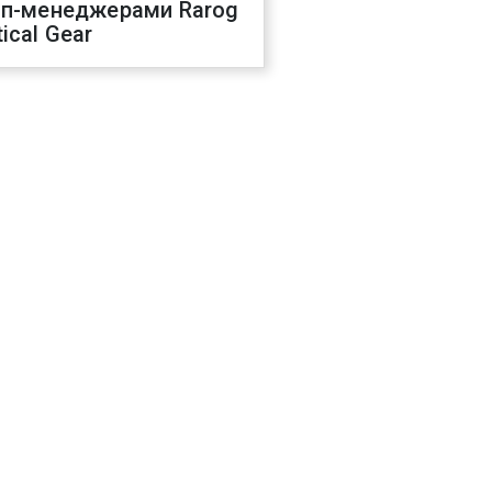
оп-менеджерами Rarog
ical Gear