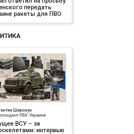
мп ответил на просьбу
енского передать
аине ракеты для ПВО
ИТИКА
тантин Широкун
спондент РБК-Украина
ущее ВСУ – за
оскелетами: интервью