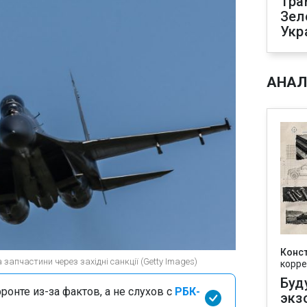
Тра
Зел
Укр
АНАЛ
Конс
 запчастини через західні санкції (Getty Images)
корре
Буд
онте из-за фактов, а не слухов с
РБК-
экз