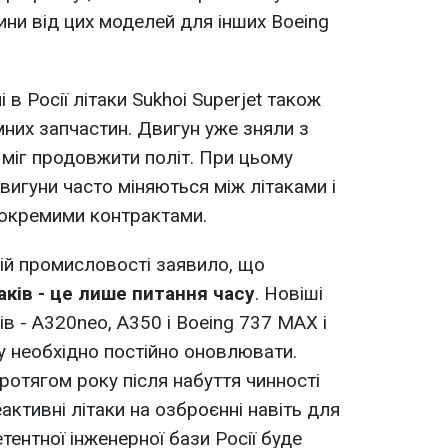
ини від цих моделей для інших Boeing
в Росії літаки Sukhoi Superjet також
мних запчастин. Двигун уже зняли з
 міг продовжити політ. При цьому
вигуни часто міняються між літаками і
 окремими контрактами.
ній промисловості заявило, що
аків - це лише питання часу
. Новіші
ів - A320neo, A350 і Boeing 737 MAX і
ку необхідно постійно оновлювати.
отягом року після набуття чинності
еактивні літаки на озброєнні навіть для
ентної інженерної бази Росії буде