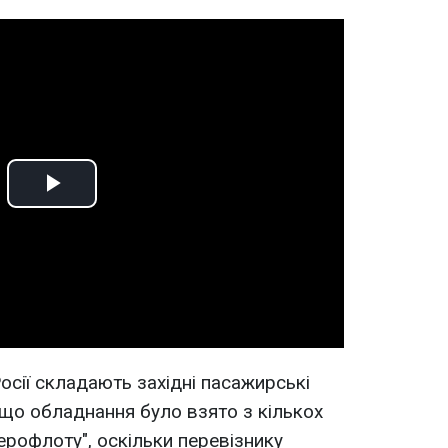
Play
Video
осії складають західні пасажирські
 що обладнання було взято з кількох
Аерофлоту", оскільки перевізнику