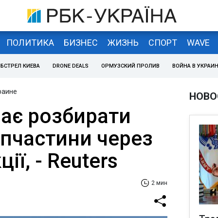
ПОЛИТИКА
БИЗНЕС
ЖИЗНЬ
СПОРТ
WAVE
БСТРЕЛ КИЕВА
DRONE DEALS
ОРМУЗСКИЙ ПРОЛИВ
ВОЙНА В УКРАИ
раине
НОВО
нає розбирати
апчастини через
ції, - Reuters
2 мин