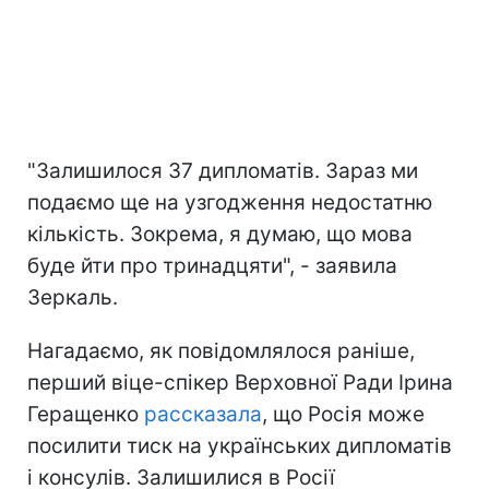
"Залишилося 37 дипломатів. Зараз ми
подаємо ще на узгодження недостатню
кількість. Зокрема, я думаю, що мова
буде йти про тринадцяти", - заявила
Зеркаль.
Нагадаємо, як повідомлялося раніше,
перший віце-спікер Верховної Ради Ірина
Геращенко
рассказала
, що Росія може
посилити тиск на українських дипломатів
і консулів. Залишилися в Росії