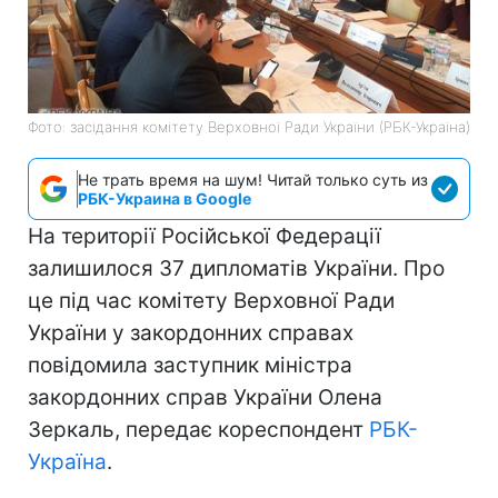
Фото: засідання комітету Верховної Ради України (РБК-Україна)
Не трать время на шум! Читай только суть из
РБК-Украина в Google
На території Російської Федерації
залишилося 37 дипломатів України. Про
це під час комітету Верховної Ради
України у закордонних справах
повідомила заступник міністра
закордонних справ України Олена
Зеркаль, передає кореспондент
РБК-
Україна
.