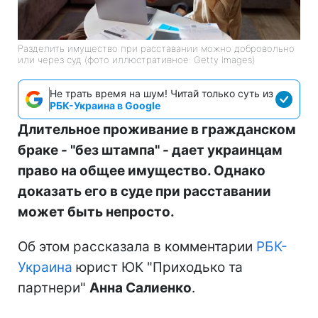
Разделить имущество при расставании можно добровольно
или через суд (фото иллюстративное: Getty Images)
Не трать время на шум! Читай только суть из
РБК-Украина в Google
Длительное проживание в гражданском
браке - "без штампа" - дает украинцам
право на общее имущество. Однако
доказать его в суде при расставании
может быть непросто.
Об этом рассказала в комментарии
РБК-
Украина
юрист ЮК "Приходько та
партнери"
Анна Салиенко
.