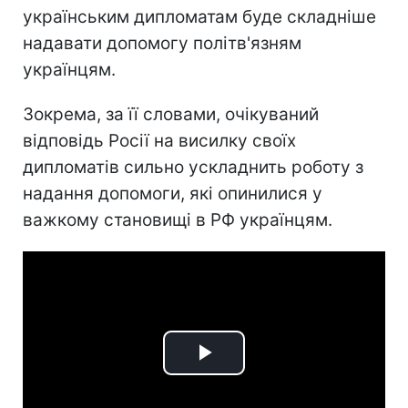
українським дипломатам буде складніше
надавати допомогу політв'язням
українцям.
Зокрема, за її словами, очікуваний
відповідь Росії на висилку своїх
дипломатів сильно ускладнить роботу з
надання допомоги, які опинилися у
важкому становищі в РФ українцям.
Play