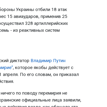
бороны Украины отбили 18 атак
нес 15 авиаударов, применив 25
осуществил 328 артиллерийских
семь - из реактивных систем
ский диктатор
Владимир Путин
мирие"
, которое якобы действует с
1 апреля. По его словам, он приказал
йствия.
 ничего по поводу перемирия не
украинские официальные лица заявили,
ые действия везде, как обещала это.