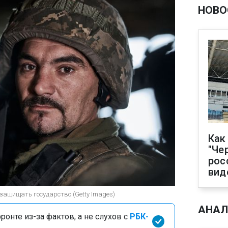
НОВО
Как
"Че
рос
вид
защищать государство (Getty Images)
АНАЛ
онте из-за фактов, а не слухов с
РБК-