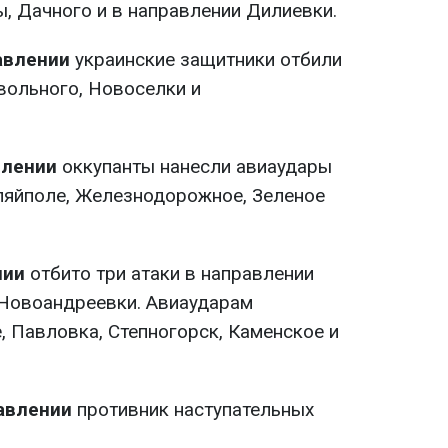
, Дачного и в направлении Дилиевки.
авлении
украинские защитники отбили
вольного, Новоселки и
влении
оккупанты нанесли авиаудары
ляйполе, Железнодорожное, Зеленое
нии
отбито три атаки в направлении
 Новоандреевки. Авиаударам
, Павловка, Степногорск, Каменское и
авлении
противник наступательных