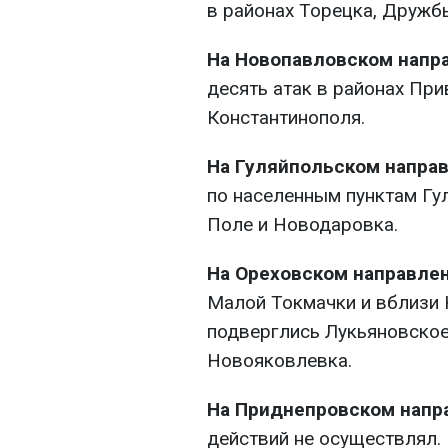
в районах Торецка, Дружбы
На Новопавловском напр
десять атак в районах При
Константинополя.
На Гуляйпольском напра
по населенным пунктам Гу
Поле и Новодаровка.
На Ореховском направле
Малой Токмачки и вблизи
подверглись Лукьяновское
Новояковлевка.
На Приднепровском напр
действий не осуществлял.