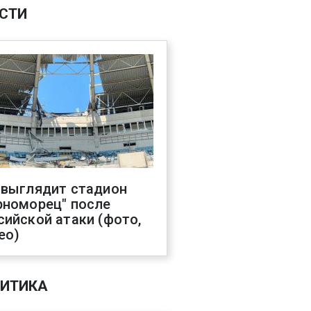
СТИ
 выглядит стадион
рноморец" после
сийской атаки (фото,
ео)
ИТИКА