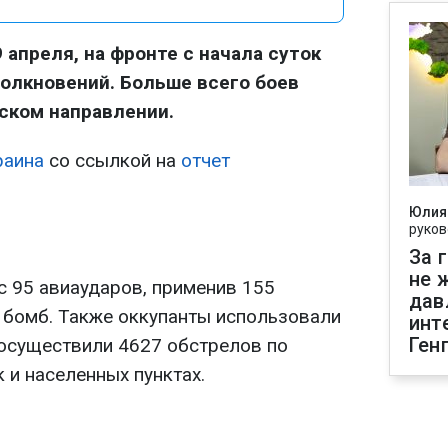
9 апреля, на фронте с начала суток
олкновений. Больше всего боев
ском направлении.
раина
со ссылкой на
отчет
Юлия
руков
За 
не 
с 95 авиаударов, применив 155
дав
бомб. Также оккупанты использовали
инт
Ген
осуществили 4627 обстрелов по
 и населенных пунктах.