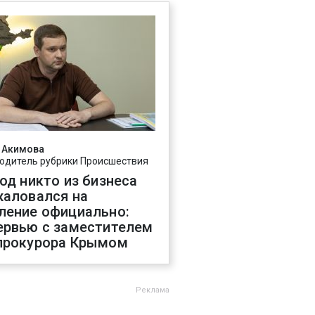
 Акимова
одитель рубрики Происшествия
год никто из бизнеса
жаловался на
ление официально:
ервью с заместителем
прокурора Крымом