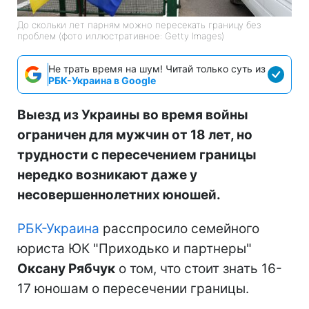
До скольки лет парням можно пересекать границу без
проблем (фото иллюстративное: Getty Images)
Не трать время на шум! Читай только суть из
РБК-Украина в Google
Выезд из Украины во время войны
ограничен для мужчин от 18 лет, но
трудности с пересечением границы
нередко возникают даже у
несовершеннолетних юношей.
РБК-Украина
расспросило семейного
юриста ЮК "Приходько и партнеры"
Оксану Рябчук
о том, что стоит знать 16-
17 юношам о пересечении границы.