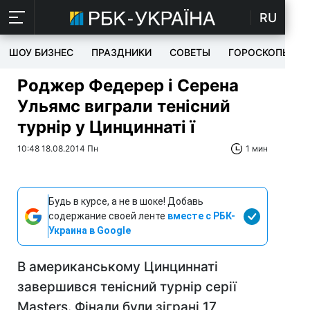
RU
ШОУ БИЗНЕС
ПРАЗДНИКИ
СОВЕТЫ
ГОРОСКОПЫ
Роджер Федерер і Серена
Ульямс виграли тенісний
турнір у Цинциннаті ї
10:48 18.08.2014 Пн
1 мин
Будь в курсе, а не в шоке! Добавь
содержание своей ленте
вместе с РБК-
Украина в Google
В американському Цинциннаті
завершився тенісний турнір серії
Masters. Фінали були зіграні 17