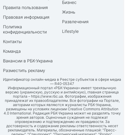
Бизнес
Правила пользования
Жизнь
Правовая информация
Развлечения
Политика
Lifestyle
конфиденциальности
Контакты
Команда
Вакансии в РБК-Украина
Разместить рекламу
Идентификатор онлайн-медиа в Реестре субъектов в сфере медиа
— R40-05347
Информационный портал «РБК-Украина» имеет трехязычную
версию (украинскую, русскую и английскую), главная страница
портала –
https://www.rbc.ua
. Фотографии, изображения
принадлежат их правообладателям. Все фотографии на Портале,
авторами которых являются журналисты РБК-Украина,
размещены на условиях лицензии Creative Commons Attribution
4.0 International. Редакция РБК-Украина может не разделять точку
зрения авторов. Оценочные суждения не подлежат
опровержению и подтверждению их правдивости. За
достоверность и содержание рекламы ответственность несет
рекламодатель. Материалы, обозначенные плашкой: "Пресс-
релизы", "Спецпроект", "Партнерский материал", "Promo",