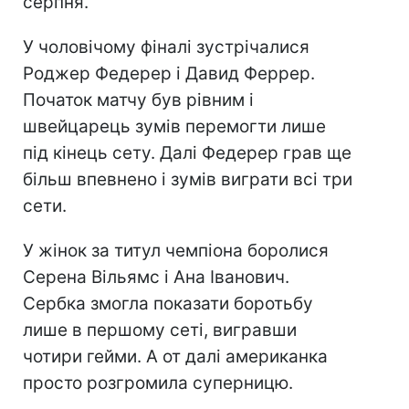
серпня.
У чоловічому фіналі зустрічалися
Роджер Федерер і Давид Феррер.
Початок матчу був рівним і
швейцарець зумів перемогти лише
під кінець сету. Далі Федерер грав ще
більш впевнено і зумів виграти всі три
сети.
У жінок за титул чемпіона боролися
Серена Вільямс і Ана Іванович.
Сербка змогла показати боротьбу
лише в першому сеті, вигравши
чотири гейми. А от далі американка
просто розгромила суперницю.